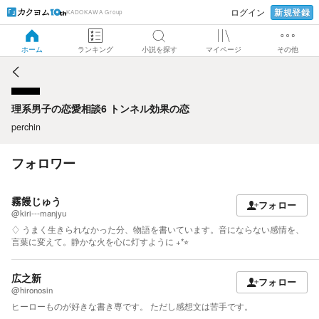
新規登録
ログイン
KADOKAWA Group
理系男子の恋愛相談6 トンネル効果の恋
ホーム
ランキング
小説を探す
マイページ
その他
理系男子の恋愛相談6 トンネル効果の恋
perchin
フォロワー
霧饅じゅう
フォロー
@kiri---manjyu
♢ うまく生きられなかった分、物語を書いています。音にならない感情を、
言葉に変えて。静かな火を心に灯すように +*⭐︎
広之新
フォロー
@hironosin
ヒーローものが好きな書き専です。 ただし感想文は苦手です。