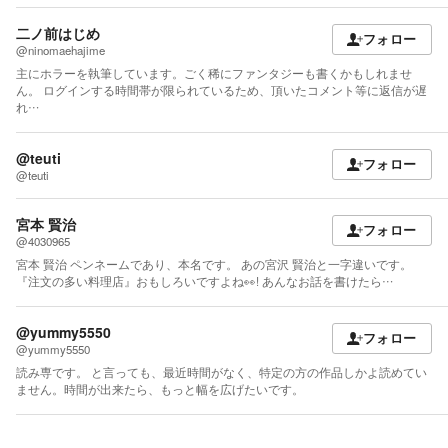
二ノ前はじめ
フォロー
@ninomaehajime
主にホラーを執筆しています。ごく稀にファンタジーも書くかもしれませ
ん。 ログインする時間帯が限られているため、頂いたコメント等に返信が遅
れ…
@teuti
フォロー
@teuti
宮本 賢治
フォロー
@4030965
宮本 賢治 ペンネームであり、本名です。 あの宮沢 賢治と一字違いです。
『注文の多い料理店』おもしろいですよね👀! あんなお話を書けたら…
@yummy5550
フォロー
@yummy5550
読み専です。 と言っても、最近時間がなく、特定の方の作品しかよ読めてい
ません。時間が出来たら、もっと幅を広げたいです。