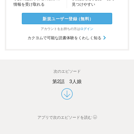
情報を
受け
取れる
見つけ
やすい
新規ユーザー
登録
（
無料
）
アカウントを
お持ちの方は
ログイン
カクヨムで可能な読書体験をくわしく知る
次のエピソード
第2話 3人娘
アプリで次のエピソードを読む