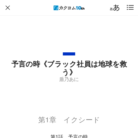
予言の時《ブラック社員は地球を救
う》
盾乃あに
第1章 イクシード
第1話 予言の時