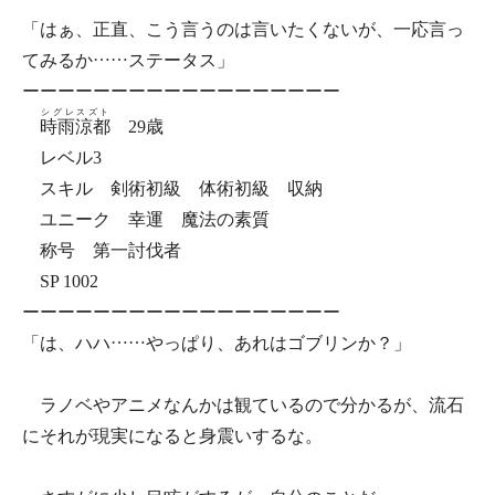
「はぁ、正直、こう言うのは言いたくないが、一応言っ
てみるか……ステータス」
ーーーーーーーーーーーーーーーーーー
シグレスズト
時雨涼都
29歳
レベル3
スキル 剣術初級 体術初級 収納
ユニーク 幸運 魔法の素質
称号 第一討伐者
SP 1002
ーーーーーーーーーーーーーーーーーー
「は、ハハ……やっぱり、あれはゴブリンか？」
ラノベやアニメなんかは観ているので分かるが、流石
にそれが現実になると身震いするな。