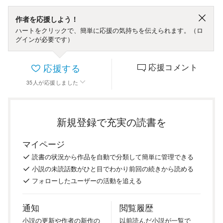
作者を応援しよう！
ハートをクリックで、簡単に応援の気持ちを伝えられます。（ロ
グインが必要です）
応援する
応援コメント
35
人
が応援しました
新規登録で充実の読書を
マイページ
読書の
状況
から
作品を
自動で
分類
して
簡単に
管理
できる
小説の
未読話数が
ひと目で
わかり
前回の
続き
から
読める
フォロー
した
ユーザーの
活動を
追える
通知
閲覧履歴
小説の
更新や
作者の
新作の
以前
読んだ
小説が
一覧で