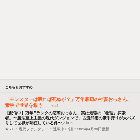
こちらもおすすめ
「モンスターは殴れば死ぬが？」万年底辺の社畜おっさん、
素手で世界を救う
kuni
【配信中】万年Eランクの窓際おっさん、実は最強の『物理』探索
者。〜魔法至上主義の現代ダンジョンで、古流武術の素手狩りが大バズ
りして世界が熱狂している件〜
／
kuni
★589
現代ファンタジー
連載中
37
話
2026年4月30日更新