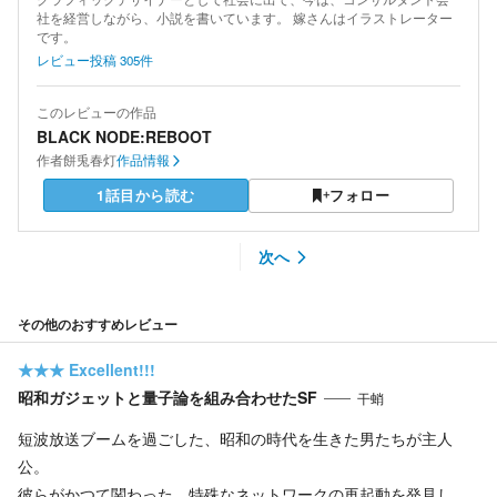
社を経営しながら、小説を書いています。 嫁さんはイラストレーター
です。
レビュー投稿
305
件
このレビューの作品
BLACK NODE:REBOOT
作者
餅兎春灯
作品情報
1話目から読む
フォロー
次へ
その他のおすすめレビュー
★★★
Excellent!!!
昭和ガジェットと量子論を組み合わせたSF
干蛸
短波放送ブームを過ごした、昭和の時代を生きた男たちが主人
公。
彼らがかつて関わった、特殊なネットワークの再起動を発見し、