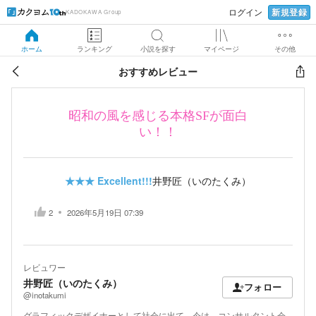
新規登録
ログイン
KADOKAWA Group
ホーム
ランキング
小説を探す
マイページ
その他
おすすめレビュー
昭和の風を感じる本格SFが面白
い！！
★★★
Excellent!!!
井野匠（いのたくみ）
2
2026年5月19日 07:39
レビュワー
井野匠（いのたくみ）
フォロー
@inotakumi
グラフィックデザイナーとして社会に出て、今は、コンサルタント会