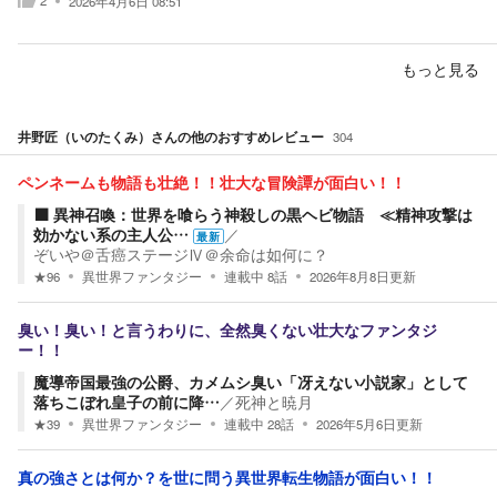
2
2026年4月6日 08:51
もっと見る
井野匠（いのたくみ）
さんの他のおすすめレビュー
304
ペンネームも物語も壮絶！！壮大な冒険譚が面白い！！
⬛️ 異神召喚：世界を喰らう神殺しの黒ヘビ物語 ≪精神攻撃は
効かない系の主人公…
／
最新
ぞいや＠舌癌ステージⅣ＠余命は如何に？
★
96
異世界ファンタジー
連載中
8
話
2026年8月8日
更新
臭い！臭い！と言うわりに、全然臭くない壮大なファンタジ
ー！！
魔導帝国最強の公爵、カメムシ臭い「冴えない小説家」として
落ちこぼれ皇子の前に降…
／
死神と暁月
★
39
異世界ファンタジー
連載中
28
話
2026年5月6日
更新
真の強さとは何か？を世に問う異世界転生物語が面白い！！