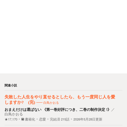
関連小説
失敗した人生をやり直せるとしたら、もう一度同じ人を愛
しますか? (完)
白鳥かおる
おまえだけは選ばない 《第一巻好評につき、二巻の制作決定 !》
／
白鳥かおる
★17,170
書籍化
恋愛
完結済
215
話
2026年5月28日更新