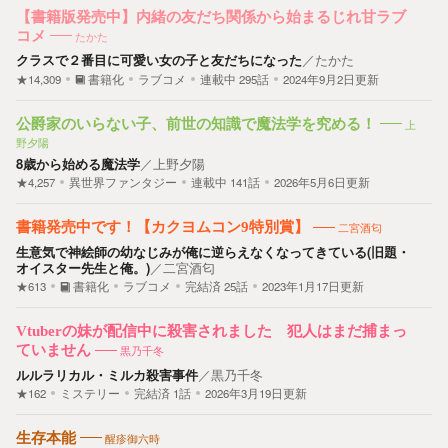
【書籍版発売中】内緒の友だち関係から始まるじれ甘ラブ
コメ
たかた
クラスで２番目に可愛い女の子と友だちになった
／
たかた
★14,309
書籍化
ラブコメ
連載中
295
話
2024年9月2日更新
公爵家のいらない子、前世の知識で魔法学を究める！
上
野夕陽
8歳から始める魔法学
／
上野夕陽
★4,257
異世界ファンタジー
連載中
141
話
2026年5月6日更新
書籍発売中です！【カクヨムコン9特別賞】
二宮酒匂
生意気で神絵師の幼なじみが俺に逆らえなくなってきている(旧題・
オイスター先生と俺。)
／
二宮酒匂
★613
書籍化
ラブコメ
完結済
25
話
2023年1月17日更新
Vtuberの妹が配信中に殺害されました 犯人はまだ捕まっ
ていません
黒乃千冬
ルルラリカル・ミルカ殺害事件
／
黒乃千冬
★162
ミステリー
完結済
1
話
2026年3月19日更新
生存本能
醒疹御六時