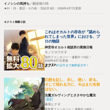
イノシシの気持ち
／
醒疹御六時
★91
詩・童話・その他
完結済
9
話
2026年4月7日更新
ネクスト掲載小説
これはオカルトの存在が『認めら
れてしまった世界』における、プ
ロの物語
神宮寺オカルト相談所の業務日報
モノクロウサギ
現代ファンタジー
連載中
174
話
2026年8月7日更新
9/1正午まで無料拡大中！
幻想を記し、示し、想い、祈る。
そして現れる力に、今はまだ名前
はない。
法魔ガルヴィングとささやかな魔法
最新
麻美ヒナギ
異世界ファンタジー
連載中
106
話