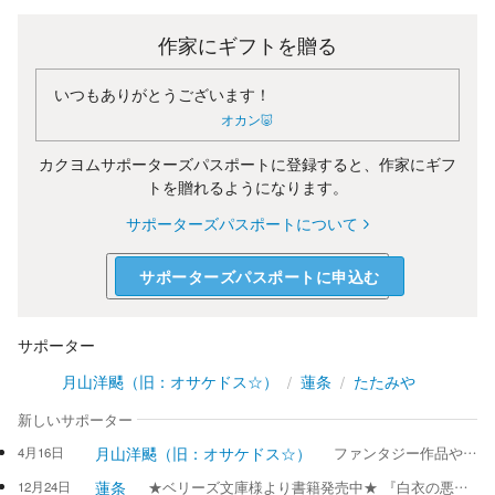
作家にギフトを贈る
いつもありがとうございます！
オカン🐷
カクヨムサポーターズパスポートに登録すると、作家にギフ
トを贈れるようになります。
サポーターズパスポートについて
サポーターズパスポートに申込む
サポーター
月山洋颸（旧：オサケドス☆）
蓮条
たたみや
新しいサポーター
月山洋颸（旧：オサケドス☆）
4月16日
ファンタジー作品や、恋愛作品LOVEです♪でも、エッセイやミステリーも心霊も大好き♪ なのでそれを書きます。 「一万五千年後の福岡は案外平和」に込めて 若干、異世界転生は苦手...すみませんorz 転移はOKなんですが(⁠｡⁠ﾉ⁠ω⁠＼⁠｡⁠) その為、超未来である、一万五千年を、異世界にしちゃう、サイコパスッス☆ AIイラストもしております。リクエスト受付ます。イラストは近日中メモなどご参照頂けますと見れます。 いずれも、拙い作品だとは思いますが何卒宜しくお願いします。
蓮条
12月24日
★ベリーズ文庫様より書籍発売中★ 『白衣の悪魔に狙われ、狂愛から逃げられない～』原作『白衣を着た悪魔の執愛は～』 ★マカロン文庫様より電子書籍発売中★ 『形だけの結婚のはずが、生真面目エリートな宇宙飛行士に重力圏外の愛を注がれています』 【マカロン文庫新人コンテスト】特別賞 【ベリカ短編コンテスト 職業ヒーロー】優秀賞 【野いちご マンスリーチャレンジ賞】 コミック感覚でサクサクと読める恋愛作品を心掛けてます 本拠地は『ベリーズカフェ』 趣味でクイリングをしているので、たまにファンクラフトを勝手に送りつけることがあります(笑) ご依頼には、かなりお時間をいただいておりますので、ご了承くださいませ copyright（C）蓮条