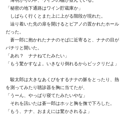
薄明かりの中、ワインの棚が並んでいる。
「秘密の地下通路はワイン貯蔵庫か」
しばらく行くとまた上に上がる階段が現れた。
辿り着いた先の扉を開けるとピアノの置かれたホール
だった。
蒼一郎に抱かれたナナのそばに近寄ると、ナナの目が
パチリと開いた。
「あれ？ ナナねてたみたい」
「もう驚かすなよ。いきなり倒れるからビックリだよ」
駿太郎は大きなあくびをするナナの脈をとったり、熱
を測ってみたり聴診器を胸に当てたが、
「うーん、やっぱり寝てたみたいやな」
それを訊いたは蒼一郎はホッと胸を撫で下ろした。
「もう、ナナ、おまえには驚かされるよ」