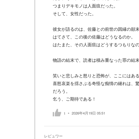
つまりデキモノは人面疽だった。
そして、女性だった。
彼女が語るのは、佐藤との前世の因縁の顛
はてさて、この後の佐藤はどうなるのか。
はたまた、その人面疽はどうするつもりな
物語の結末で、読者は積み重なった罪の結
笑いと悲しみと怒りと恐怖が、ここにはあ
喜怒哀楽を揺さぶる奇怪な痴情の縺れは、
だろう。
乞う、ご期待である！
2026年4月19日 05:51
1
レビュワー