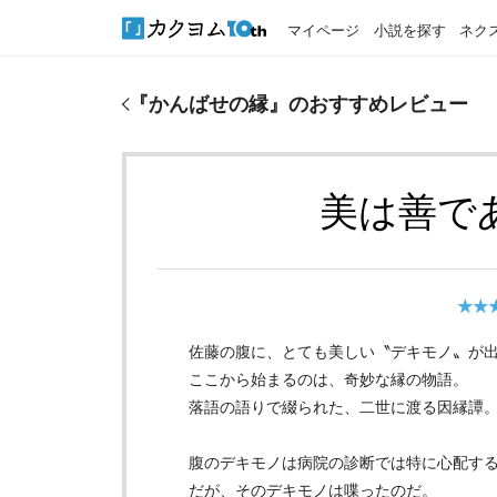
マイページ
小説を探す
ネク
『
かんばせの縁
』のおすすめレビュー
『
かんばせの縁
』のおすすめレビュー
美は善で
★★
佐藤の腹に、とても美しい〝デキモノ〟が
ここから始まるのは、奇妙な縁の物語。
落語の語りで綴られた、二世に渡る因縁譚
腹のデキモノは病院の診断では特に心配す
だが、そのデキモノは喋ったのだ。