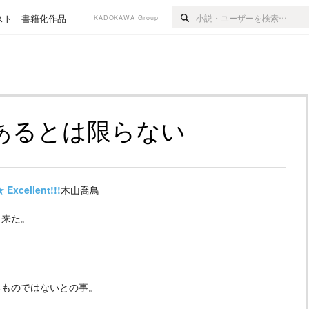
スト
書籍化作品
KADOKAWA Group
あるとは限らない
★
Excellent!!!
木山喬鳥
出来た。
。
るものではないとの事。