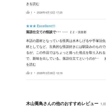
きを読む
1
2026年4月12日 17:25
★★★
Excellent!!!
落語仕立ての怪談で･･･
ＺＺ・倶舎那
本話の題材となっている怪異は水木しげるや手塚治虫
材としてなど、古典的な怪談好きには馴染みのもので
るが、この作品ではちょっと捻った視点を取り入れる
で、新味を出している。落語仕立てというのが…
を読む
2
2026年3月26日 12:18
木山喬鳥
さんの他のおすすめレビュー
1,0