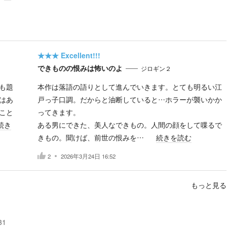
★★★
Excellent!!!
できものの恨みは怖いのよ
ジロギン２
も題
本作は落語の語りとして進んでいきます。とても明るい江
はあ
戸っ子口調。だからと油断していると…ホラーが襲いかか
こと
ってきます。
続き
ある男にできた、美人なできもの。人間の顔をして喋るで
きもの。聞けば、前世の恨みを…
続きを読む
2
2026年3月24日 16:52
もっと見る
31