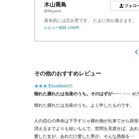
木山喬鳥
フォロ
@0kiyama
基本的には読み専です。 たまに何か書きます。
レビュー投稿
1,032
件
その他のおすすめレビュー
★★★
Excellent!!!
惚れた腫れたは当座のうち。そのはずが……
村
惚れた腫れたは当座のうち。よく申したものです。
人の恋心の寿命は下手すりゃ腫れ物が出来てから跡形
消えるまでよりも短いもんで、世間を見渡せば、あれ
愛した女が、あれだけ愛した男が、そんな愚痴を…