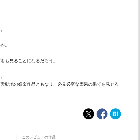
末。
のか。
末をも見ることになるだろう。
る。
驚天動地の娯楽作品ともなり、必見必至な因果の果てを見せる
このレビューの作品