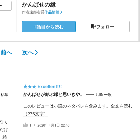
かんばせの縁
ー
作者
遠部右喬
作品情報
1話目から読む
フォロー
前へ
次へ
★★★
Excellent!!!
かんばせが結ぶ縁と思いきや。
乃枯草
片喰 一歌
このレビューは小説のネタバレを含みます。
全文を読む
（
276
文字）
なく
1
2026年4月1日 22:46
だけ
続