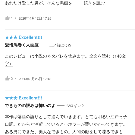
あれだけ愛した男が、そんな愚痴を…
続きを読む
1
2026年4月12日 17:25
★★★
Excellent!!!
愛憎渦巻く人面疽
二ノ前はじめ
このレビューは小説のネタバレを含みます。
全文を読む（
143
文
字）
2
2026年3月25日 17:43
★★★
Excellent!!!
できものの恨みは怖いのよ
ジロギン２
本作は落語の語りとして進んでいきます。とても明るい江戸っ子
口調。だからと油断していると…ホラーが襲いかかってきます。
ある男にできた、美人なできもの。人間の顔をして喋るできも