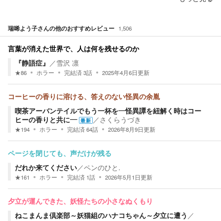
瑞唏よう子
さんの他のおすすめレビュー
1,506
言葉が消えた世界で、人は何を残せるのか
『静語症』
／
雪沢 凛
★
86
ホラー
完結済
3
話
2025年4月6日
更新
コーヒーの香りに溶ける、答えのない怪異の余胤
喫茶アーバンテイルでもう一杯を―怪異譚を紐解く時はコー
ヒーの香りと共に―
／
さくらうづき
最新
★
194
ホラー
完結済
64
話
2026年8月9日
更新
ページを閉じても、声だけが残る
だれか来てください
／
ペンのひと.
★
161
ホラー
完結済
1
話
2026年5月1日
更新
夕立が運んできた、妖怪たちの小さなぬくもり
ねこまんま倶楽部～妖猫組のハナコちゃん～夕立に遭う
／