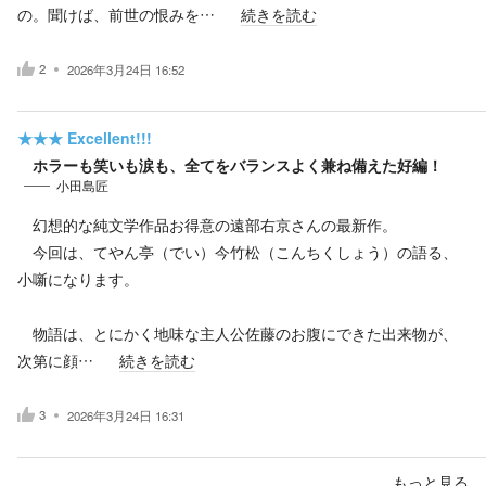
の。聞けば、前世の恨みを…
続きを読む
2
2026年3月24日 16:52
★★★
Excellent!!!
ホラーも笑いも涙も、全てをバランスよく兼ね備えた好編！
小田島匠
幻想的な純文学作品お得意の遠部右京さんの最新作。
今回は、てやん亭（でい）今竹松（こんちくしょう）の語る、
小噺になります。
物語は、とにかく地味な主人公佐藤のお腹にできた出来物が、
次第に顔…
続きを読む
3
2026年3月24日 16:31
もっと見る