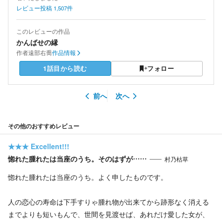
レビュー投稿
1,507
件
このレビューの作品
かんばせの縁
作者
遠部右喬
作品情報
1話目から読む
フォロー
前へ
次へ
その他のおすすめレビュー
★★★
Excellent!!!
惚れた腫れたは当座のうち。そのはずが……
村乃枯草
惚れた腫れたは当座のうち。よく申したものです。
人の恋心の寿命は下手すりゃ腫れ物が出来てから跡形なく消える
までよりも短いもんで、世間を見渡せば、あれだけ愛した女が、