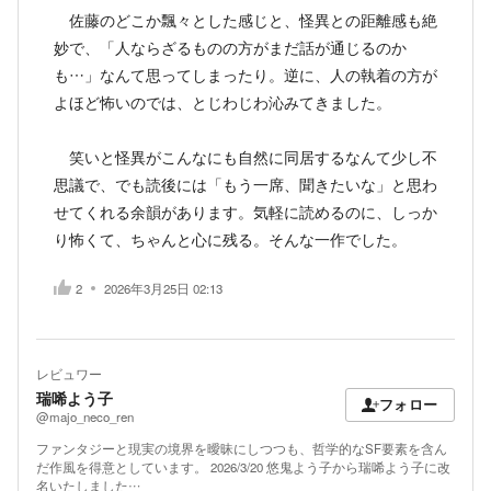
佐藤のどこか飄々とした感じと、怪異との距離感も絶
妙で、「人ならざるものの方がまだ話が通じるのか
も…」なんて思ってしまったり。逆に、人の執着の方が
よほど怖いのでは、とじわじわ沁みてきました。
笑いと怪異がこんなにも自然に同居するなんて少し不
思議で、でも読後には「もう一席、聞きたいな」と思わ
せてくれる余韻があります。気軽に読めるのに、しっか
り怖くて、ちゃんと心に残る。そんな一作でした。
2
2026年3月25日 02:13
レビュワー
瑞唏よう子
フォロー
@majo_neco_ren
ファンタジーと現実の境界を曖昧にしつつも、哲学的なSF要素を含ん
だ作風を得意としています。 2026/3/20 悠鬼よう子から瑞唏よう子に改
名いたしました…