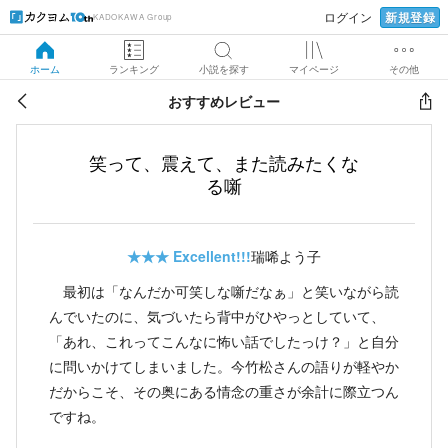
新規登録
ログイン
KADOKAWA Group
ホーム
ランキング
小説を探す
マイページ
その他
おすすめレビュー
笑って、震えて、また読みたくな
る噺
★★★
Excellent!!!
瑞唏よう子
最初は「なんだか可笑しな噺だなぁ」と笑いながら読
んでいたのに、気づいたら背中がひやっとしていて、
「あれ、これってこんなに怖い話でしたっけ？」と自分
に問いかけてしまいました。今竹松さんの語りが軽やか
だからこそ、その奥にある情念の重さが余計に際立つん
ですね。