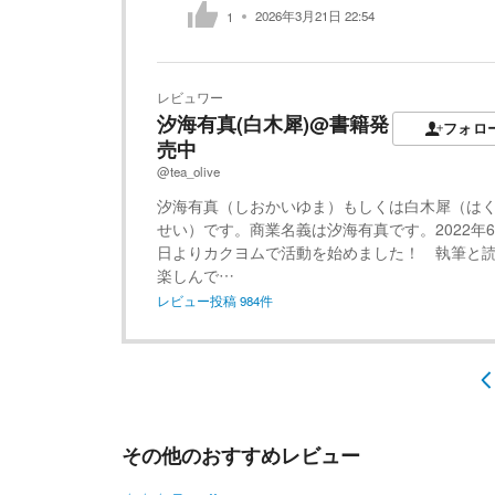
2026年3月21日 22:54
1
レビュワー
汐海有真(白木犀)@書籍発
フォロ
売中
@tea_olive
汐海有真（しおかいゆま）もしくは白木犀（は
せい）です。商業名義は汐海有真です。2022年6
日よりカクヨムで活動を始めました！ 執筆と
楽しんで…
レビュー投稿
984
件
その他のおすすめレビュー