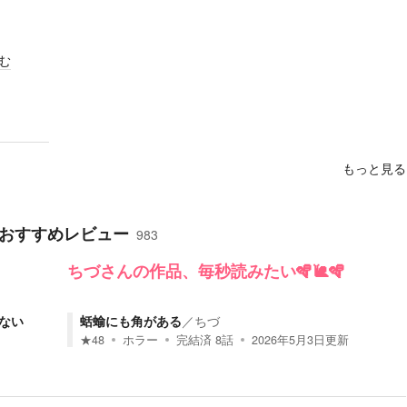
む
もっと見る
おすすめレビュー
983
ちづさんの作品、毎秒読みたい🪇🐌🪇
ない
蛞蝓にも角がある
／
ちづ
★
48
ホラー
完結済
8
話
2026年5月3日
更新