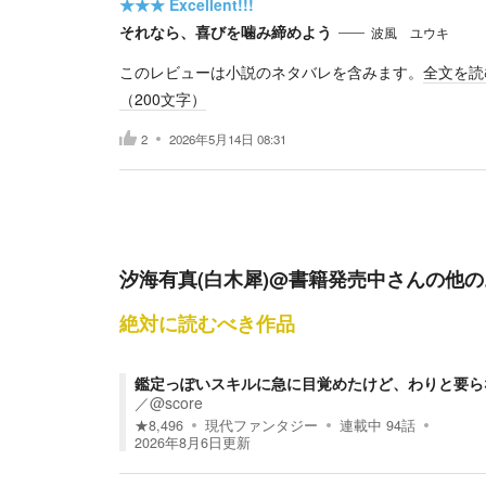
★★★
Excellent!!!
それなら、喜びを噛み締めよう
波風 ユウキ
このレビューは小説のネタバレを含みます。
全文を読
（
200
文字）
2
2026年5月14日 08:31
汐海有真(白木犀)@書籍発売中
さんの他の
絶対に読むべき作品
鑑定っぽいスキルに急に目覚めたけど、わりと要ら
／
@score
★
8,496
現代ファンタジー
連載中
94
話
2026年8月6日
更新