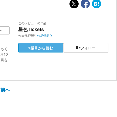
このレビューの作品
星色Tickets
ー
作者
風戸輝斗
作品情報
1話目から読む
フォロー
くもく
月10
読書を
前へ