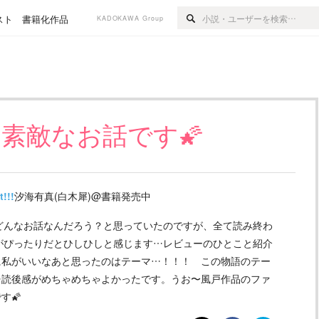
スト
書籍化作品
KADOKAWA Group
も素敵なお話です🌠
t!!!
汐海有真(白木犀)@書籍発売中
一体どんなお話なんだろう？と思っていたのですが、全て読み終わ
s」がぴったりだとひしひしと感じます…レビューのひとこと紹介
に私がいいなあと思ったのはテーマ…！！！ この物語のテー
…読後感がめちゃめちゃよかったです。うお〜風戸作品のファ
す🌠