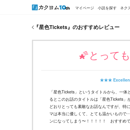
マイページ
小説を探す
ネク
『
星色Tickets
』のおすすめレビュー
『
星色Tickets
』のおすすめレビュー
🌠とって
★★★
Excellen
「星色Tickets」というタイトルから、
るとこのお話のタイトルは「星色Ticket
どおりとっても素敵なお話なんですが、特
マは本当に優しくて、とても温かいもので
ンになってしまう〜！！！！！ おすすめで