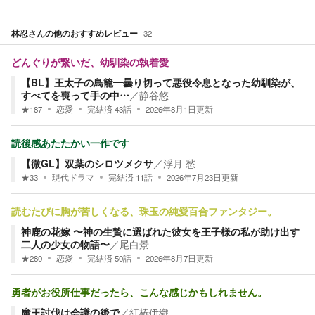
林忍
さんの他のおすすめレビュー
32
どんぐりが繋いだ、幼馴染の執着愛
【BL】王太子の鳥籠―曇り切って悪役令息となった幼馴染が、
すべてを喪って手の中…
／
静谷悠
★
187
恋愛
完結済
43
話
2026年8月1日
更新
読後感あたたかい一作です
【微GL】双葉のシロツメクサ
／
浮月 愁
★
33
現代ドラマ
完結済
11
話
2026年7月23日
更新
読むたびに胸が苦しくなる、珠玉の純愛百合ファンタジー。
神鹿の花嫁 〜神の生贄に選ばれた彼女を王子様の私が助け出す
二人の少女の物語〜
／
尾白景
★
280
恋愛
完結済
50
話
2026年8月7日
更新
勇者がお役所仕事だったら、こんな感じかもしれません。
魔王討伐は会議の後で
／
紅椿伊織