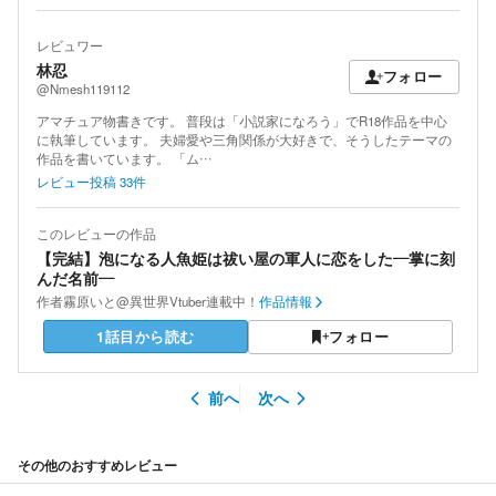
レビュワー
林忍
フォロー
@Nmesh119112
アマチュア物書きです。 普段は「小説家になろう」でR18作品を中心
に執筆しています。 夫婦愛や三角関係が大好きで、そうしたテーマの
作品を書いています。 「ム…
レビュー投稿
33
件
このレビューの作品
【完結】泡になる人魚姫は祓い屋の軍人に恋をした―掌に刻
んだ名前―
作者
霧原いと@異世界Vtuber連載中！
作品情報
1話目から読む
フォロー
前へ
次へ
その他のおすすめレビュー