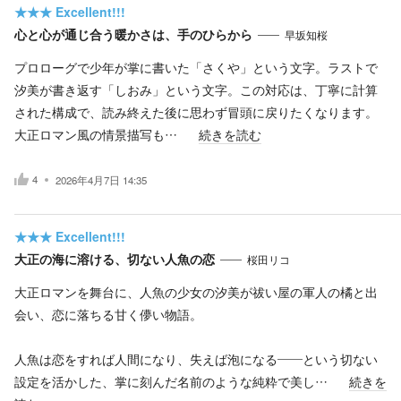
★★★
Excellent!!!
心と心が通じ合う暖かさは、手のひらから
早坂知桜
プロローグで少年が掌に書いた「さくや」という文字。ラストで
汐美が書き返す「しおみ」という文字。この対応は、丁寧に計算
された構成で、読み終えた後に思わず冒頭に戻りたくなります。
大正ロマン風の情景描写も…
続きを読む
4
2026年4月7日 14:35
★★★
Excellent!!!
大正の海に溶ける、切ない人魚の恋
桜田リコ
大正ロマンを舞台に、人魚の少女の汐美が祓い屋の軍人の橘と出
会い、恋に落ちる甘く儚い物語。
人魚は恋をすれば人間になり、失えば泡になる——という切ない
設定を活かした、掌に刻んだ名前のような純粋で美し…
続きを