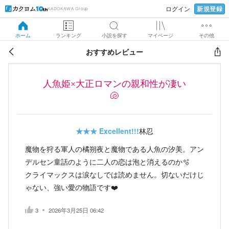
新規登録
ログイン
KADOKAWA Group
ホーム
ランキング
小説を探す
マイページ
その他
おすすめレビュー
人魚姫×大正ロマンの親和性が凄い
🐚
★★★
Excellent!!!
林忍
魔物を狩る軍人の橘朔夜と魔物である人魚の汐美。アン
デルセン童話のように二人の恋は泡と消えるのか🫧
クライマックスは涙なしでは読めません。切ないだけじ
ゃない、強い愛の物語です❤️
3
2026年3月25日 06:42