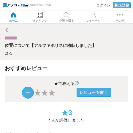
新規登録
ログイン
KADOKAWA Group
位置について【アルファポリスに移転しました】
ホーム
ランキング
小説を探す
マイページ
その他
位置について【アルファポリスに移転しました】
はる
おすすめレビュー
★で称える
★
★
★
レビューを書く
★
3
1
人が評価しました