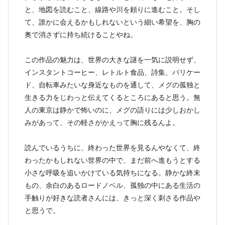
と、地図を読むこと、線路や川を頼りに進むこと。そし
て、誰かに会えるかもしれないという細い希望を、胸の
奥で消さずに持ち続けることやね。
この作品の魅力は、世界の大きな謎を一気に説明せず、
インスタントコーヒー、レトルト食品、詩集、バリケー
ド、自転車みたいな身近なものを通して、メグの孤独と
生きる力をじわっと伝えてくるところにあると思う。無
人の東京は静かで怖いのに、メグの語りには少しおかし
みがあって、その軽さがかえって胸に残るんよ。
読んでいるうちに、終わった世界を見るんやなくて、終
わったかもしれない世界の中で、まだ前へ進もうとする
小さな呼吸を追いかけている気持ちになる。静かな終末
もの、余白のあるロードノベル、孤独の中にある生活の
手触りが好きな読者さんには、きっと深く刺さる作品や
と思うで。