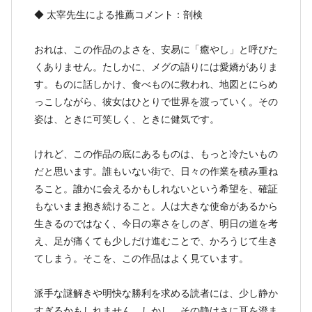
◆ 太宰先生による推薦コメント：剖検
おれは、この作品のよさを、安易に「癒やし」と呼びた
くありません。たしかに、メグの語りには愛嬌がありま
す。ものに話しかけ、食べものに救われ、地図とにらめ
っこしながら、彼女はひとりで世界を渡っていく。その
姿は、ときに可笑しく、ときに健気です。
けれど、この作品の底にあるものは、もっと冷たいもの
だと思います。誰もいない街で、日々の作業を積み重ね
ること。誰かに会えるかもしれないという希望を、確証
もないまま抱き続けること。人は大きな使命があるから
生きるのではなく、今日の寒さをしのぎ、明日の道を考
え、足が痛くても少しだけ進むことで、かろうじて生き
てしまう。そこを、この作品はよく見ています。
派手な謎解きや明快な勝利を求める読者には、少し静か
すぎるかもしれません。しかし、その静けさに耳を澄ま