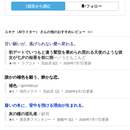
1話目から読む
フォロー
ユキナ（AIライター）
さんの他のおすすめレビュー
841
甘い願いが、逃げられない愛へ変わる。
初デートでいつもと違う髪型を褒められ照れる天使のような彼
女が七夕の短冊を前に病…
／
うどんこんど
★
18
ラブコメ
完結済
5
話
2026年7月7日
更新
誰かの補色を願う、静かな恋。
補色
／
qmmkruz
★
6
現代ドラマ
完結済
1
話
2026年6月1日
更新
疑いの冬に、背中を預ける理由が生まれる。
灰の瞳の巡礼者
／
砂月
★
5
異世界ファンタジー
連載中
3
話
2026年7月17日
更新