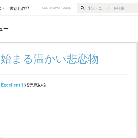
スト
書籍化作品
KADOKAWA Group
ュー
ら始まる温かい悲恋物
Excellent!!!
桜无庵紗樹
る。