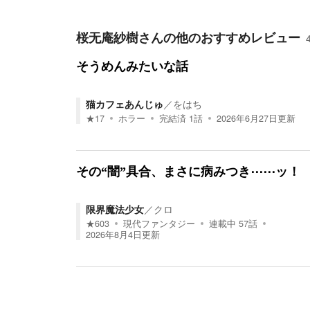
桜无庵紗樹
さんの他のおすすめレビュー
そうめんみたいな話
猫カフェあんじゅ
／
をはち
★
17
ホラー
完結済
1
話
2026年6月27日
更新
その“闇”具合、まさに病みつき⋯⋯ッ！
限界魔法少女
／
クロ
★
603
現代ファンタジー
連載中
57
話
2026年8月4日
更新