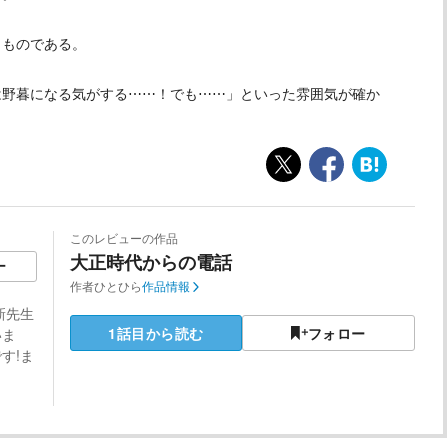
くものである。
は野暮になる気がする⋯⋯！でも⋯⋯」といった雰囲気が確か
このレビューの作品
大正時代からの電話
ー
作者
ひとひら
作品情報
新先生
1話目から読む
フォロー
いま
す!ま