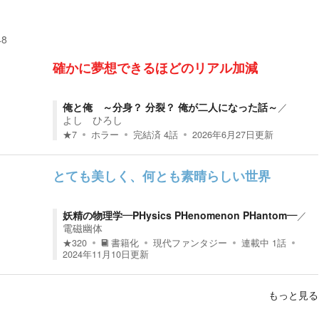
48
確かに夢想できるほどのリアル加減
俺と俺 ～分身？ 分裂？ 俺が二人になった話～
／
よし ひろし
★
7
ホラー
完結済
4
話
2026年6月27日
更新
とても美しく、何とも素晴らしい世界
妖精の物理学―PHysics PHenomenon PHantom―
／
電磁幽体
★
320
書籍化
現代ファンタジー
連載中
1
話
2024年11月10日
更新
もっと見る