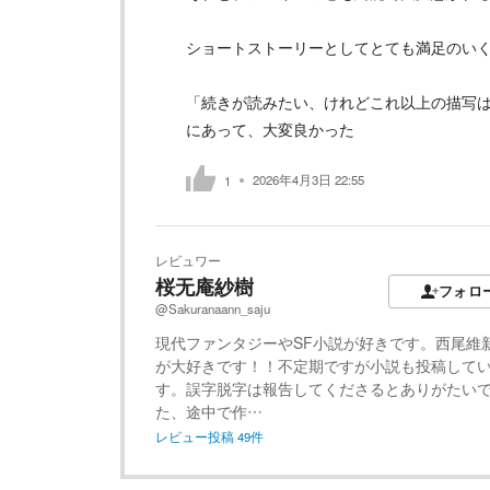
ショートストーリーとしてとても満足のい
「続きが読みたい、けれどこれ以上の描写
にあって、大変良かった
2026年4月3日 22:55
1
レビュワー
桜无庵紗樹
フォロ
@Sakuranaann_saju
現代ファンタジーやSF小説が好きです。西尾維
が大好きです！！不定期ですが小説も投稿して
す。誤字脱字は報告してくださるとありがたいで
た、途中で作…
レビュー投稿
49
件