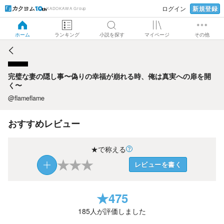
新規登録
ログイン
KADOKAWA Group
完璧な妻の隠し事〜偽りの幸福が崩れる時、俺は真実への扉
を開く〜
ホーム
ランキング
小説を探す
マイページ
その他
完璧な妻の隠し事〜偽りの幸福が崩れる時、俺は真実への扉を開
く〜
@flameflame
おすすめレビュー
★で称える
★
★
★
レビューを書く
★
475
185
人が評価しました