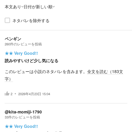
本文あり
日付が新しい順
ネタバレを除外する
ペンギン
260
件の
レビューを投稿
★★
Very Good!!
読みやすいけど少し気になる
このレビューは小説のネタバレを含みます。
全文を読む（
183
文
字）
2
2026年4月23日 15:04
@kita-momiji-1790
33
件の
レビューを投稿
★★
Very Good!!