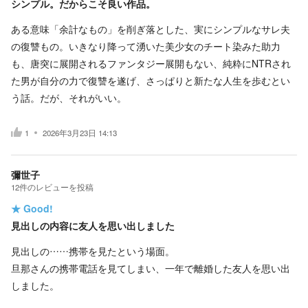
シンプル。だからこそ良い作品。
ある意味「余計なもの」を削ぎ落とした、実にシンプルなサレ夫
の復讐もの。いきなり降って湧いた美少女のチート染みた助力
も、唐突に展開されるファンタジー展開もない、純粋にNTRされ
た男が自分の力で復讐を遂げ、さっぱりと新たな人生を歩むとい
う話。だが、それがいい。
1
2026年3月23日 14:13
彌世子
12
件の
レビューを投稿
★
Good!
見出しの内容に友人を思い出しました
見出しの……携帯を見たという場面。
旦那さんの携帯電話を見てしまい、一年で離婚した友人を思い出
しました。