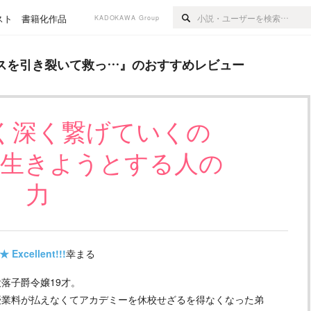
スト
書籍化作品
KADOKAWA Group
いて救っ…
』のおすすめレビュー
スを引き裂いて救っ…
』のおすすめレビュー
く深く繋げていくの
に生きようとする人の
力
★
Excellent!!!
幸まる
落子爵令嬢19才。
授業料が払えなくてアカデミーを休校せざるを得なくなった弟