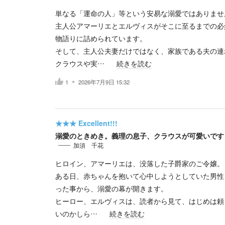
単なる「運命の人」等という安易な溺愛ではありませ
主人公アマーリエとエルヴィスがそこに至るまでの必
物語りに詰められています。
そして、主人公夫妻だけではなく、家族である夫の連
クラウスや実…
続きを読む
1
2026年7月9日 15:32
★★★
Excellent!!!
溺愛のときめき。義理の息子、クラウスが可愛いです
加須 千花
ヒロイン、アマーリエは、没落した子爵家のご令嬢。
ある日、赤ちゃんを抱いて心中しようとしていた男性
った事から、溺愛の幕が開きます。
ヒーロー、エルヴィスは、読者から見て、はじめは頼
いのかしら…
続きを読む