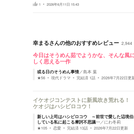
1
2026年6月11日 15:43
幸まる
さんの他のおすすめレビュー
2,944
今日はそうめん茹でようかな、そんな風
しく思える一作
或る日のそうめん事情
／
島本 葉
★
56
現代ドラマ
完結済
1
話
2026年7月22日
更
イケオジコンテストに新風吹き荒れる！
ケオジはハシビロコウ！
新しい上司はハシビロコウ ～前世で愛した辺境伯
している私に起こる摩訶不思議…
／
にわ冬莉
★
105
恋愛
完結済
13
話
2026年7月22日
更新