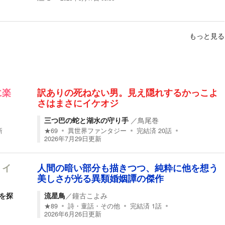
もっと見る
に楽
訳ありの死ねない男。見え隠れするかっこよ
さはまさにイケオジ
三つ巴の蛇と湖水の守り手
／
鳥尾巻
新
★
69
異世界ファンタジー
完結済
20
話
2026年7月29日
更新
 イ
人間の暗い部分も描きつつ、純粋に他を想う
美しさが光る異類婚姻譚の傑作
を探
流星鳥
／
鐘古こよみ
★
89
詩・童話・その他
完結済
1
話
2026年6月26日
更新