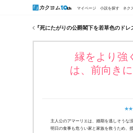
マイページ
小説を探す
ネク
『
​死にたがりの公爵閣下を若草色のドレスを引き裂
『
​死にたがりの公爵閣下を若草色のドレ
縁をより強
は、前向き
★★
主人公のアマーリエは、婚期を逃しそうな没
明日の食事も危うい家と家族を救うため、