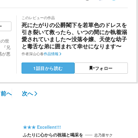
このレビューの作品
​死にたがりの公爵閣下を若草色のドレスを
ー
引き裂いて救ったら、いつの間にか執着溺
愛されていました〜没落令嬢、天使な幼子
法の世
と毒舌な弟に囲まれて幸せになります〜
』『兄
感が悪
作者
深山心春
作品情報
1話目から読む
フォロー
前へ
次へ
★★★
Excellent!!!
ふたりに心からの祝福と喝采を
志乃亜サク