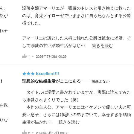
ん。
没落令嬢アマーリエが一張羅のドレスと引き換えに救った
然が
のは、育児ノイローゼでいままさに自ら死なんとする公爵
様でした。
れ子
アマーリエの凛とした人柄に触れた公爵は彼女に求婚。そ
して溺愛の甘い結婚生活がはじ…
続きを読む
1
2026年7月3日 00:29
★★★
Excellent!!!
！
理想的な結婚生活がここにある
桜森よなが
タイトルに溺愛と書かれていますが、実際に読んでみた
ら溺愛されまくりでした（笑）
を救
本作の主人公、アマーリエにはイケメンで優しい夫と可
愛い息子、さらには姉思いの弟までいて、幸せすぎる結婚
りな
生活が描かれ…
続きを読む
2
2026年5月17日 08:36