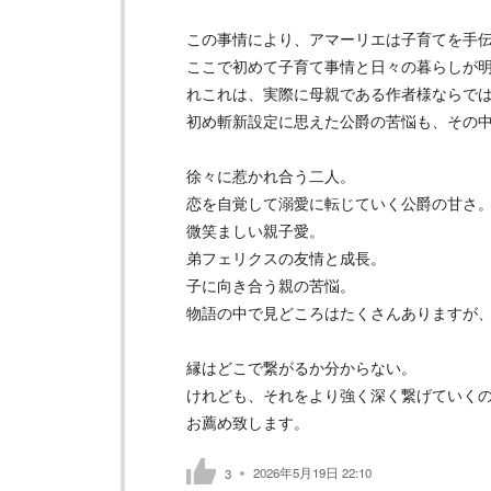
この事情により、アマーリエは子育てを手
ここで初めて子育て事情と日々の暮らしが
れこれは、実際に母親である作者様ならで
初め斬新設定に思えた公爵の苦悩も、その
徐々に惹かれ合う二人。
恋を自覚して溺愛に転じていく公爵の甘さ
微笑ましい親子愛。
弟フェリクスの友情と成長。
子に向き合う親の苦悩。
物語の中で見どころはたくさんありますが
縁はどこで繋がるか分からない。
けれども、それをより強く深く繋げていく
お薦め致します。
2026年5月19日 22:10
3