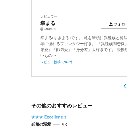
レビュワー
幸まる
フォロ
@karamitu
幸まる(ゆきまる)です。 竜を筆頭に異種族と魔
界に憧れるファンタジー好き。 『異種族間恋愛
弟愛』『師弟愛』『身分差』大好きです。 読後
いもの…
レビュー投稿
2,945
件
その他のおすすめレビュー
★★★
Excellent!!!
必然の溺愛
ろく