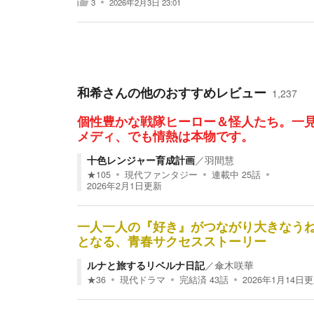
3
2026年2月3日 23:01
和希
さんの他のおすすめレビュー
1,237
個性豊かな戦隊ヒーロー＆怪人たち。一
メディ、でも情熱は本物です。
十色レンジャー育成計画
／
羽間慧
★
105
現代ファンタジー
連載中
25
話
2026年2月1日
更新
一人一人の『好き』がつながり大きなう
となる、青春サクセスストーリー
ルナと旅するリベルナ日記
／
傘木咲華
★
36
現代ドラマ
完結済
43
話
2026年1月14日
更