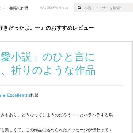
スト
書籍化作品
KADOKAWA Group
よ。〜
』のおすすめレビュー
好きだったよ。〜
』のおすすめレビュー
恋愛小説」のひと言に
い、祈りのような作品
★★
Excellent!!!
和希
しみもあり、どうなってしまうのだろう……とハラハラする場
グも美しくて、この作品に込められたメッセージが伝わってく