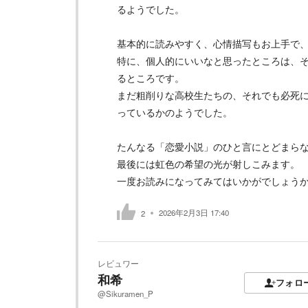
るようでした。
基本的に読みやすく、心情描写もお上手で
特に、個人的にいいなと思ったところは、
るところです。
まだ粗削りな高校生たちの、それでも必死
っているかのようでした。
たんなる「恋愛小説」のひと言にとどまら
最後には虹色の希望の光が射しこみます。
一度お読みになってみてはいかがでしょう
2026年2月3日 17:40
2
レビュワー
和希
フォロ
@Sikuramen_P