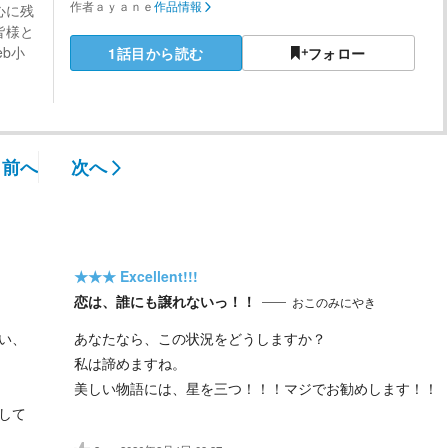
作者
ａｙａｎｅ
作品情報
心に残
皆様と
b小
1話目から読む
フォロー
前へ
次へ
★★★
Excellent!!!
恋は、誰にも譲れないっ！！
おこのみにやき
い、
あなたなら、この状況をどうしますか？
私は諦めますね。
美しい物語には、星を三つ！！！マジでお勧めします！！
して