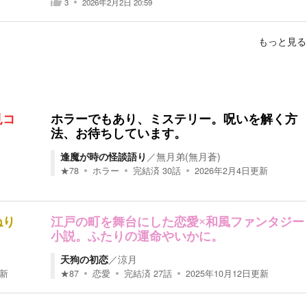
3
2026年2月2日 20:59
もっと見る
見コ
ホラーでもあり、ミステリー。呪いを解く方
法、お待ちしています。
逢魔が時の怪談語り
／
無月弟(無月蒼)
★
78
ホラー
完結済
30
話
2026年2月4日
更新
ねり
江戸の町を舞台にした恋愛×和風ファンタジー
小説。ふたりの運命やいかに。
天狗の初恋
／
涼月
新
★
87
恋愛
完結済
27
話
2025年10月12日
更新