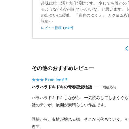
趣味は推し活と創作活動です。 少しでも誰かの
るような小説が書けたらいいな、と思います。 
の出会いに感謝。 『青春のゆくえ』 カクヨムWe
説短…
レビュー投稿
1,238
件
その他のおすすめレビュー
★★★
Excellent!!!
ハラハラドキドキの青春恋愛物語
雨後乃筍
ハラハラドキドキしながら、一気読みしてしまうぐら
話のテンポ、展開が素晴らしい作品です。
誤解から、友情が壊れる様、そこから落ちていく、そ
再生