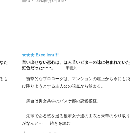
3
2026年2月4日 09:37
★★★
Excellent!!!
なた
言い出せない恋心は、ほろ苦いビターの味に包まれていた
虹色だった……。
甲斐央一
るも
衝撃的なプロローグは、マンションの屋上から今にも飛
び降りようとする主人公の視点から始まる。
舞台は男女共学のバスケ部の恋愛模様。
先輩である悠を巡る後輩女子達の由衣と未華のやり取り
がなんと…
続きを読む