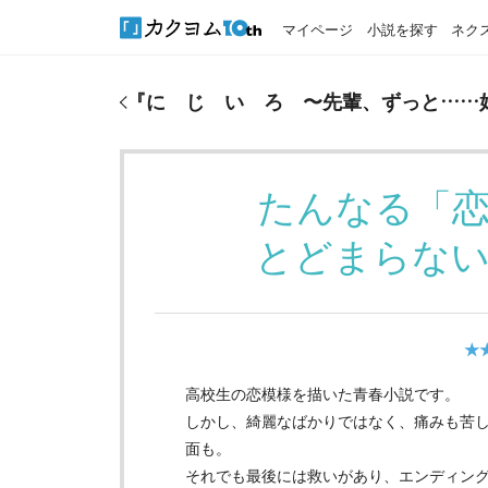
マイページ
小説を探す
ネク
『
に じ い ろ 〜先輩、ずっと……好きだった
『
に じ い ろ 〜先輩、ずっと……
たんなる「
とどまらな
★
高校生の恋模様を描いた青春小説です。
しかし、綺麗なばかりではなく、痛みも苦
面も。
それでも最後には救いがあり、エンディン