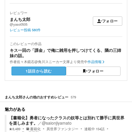
レビュワー
まんち太郎
フォロー
@yaso0505
レビュー投稿
580
件
このレビューの作品
キス一回の「課金」で俺に雑用を押しつけてくる、隣の三姉
妹の話。
作者
佐々木鏡石@角川スニーカー文庫より発売中
作品情報
1話目から読む
フォロー
まんち太郎
さんの他のおすすめレビュー
579
魅力がある
【書籍化】勇者になったクラスの奴等とは別れて勝手に異世界
を楽しみます。
／
@saionjiyamato
★
8,489
書籍化
異世界ファンタジー
連載中
154
話