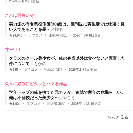
2026年7月29日
更新
これは面白いぞ！
実力派の有名悪役俳優(30歳)は、週刊誌に実生活では物凄く良
い人であることを暴…
／
柳楽
★
24,916
ラブコメ
連載中
46
話
2026年8月8日
更新
甘ーい！
クラスのクール美少女が、俺の弁当以外は食べないと宣言した
件について
／
もかの
★
545
ラブコメ
完結済
42
話
2026年2月1日
更新
久々に好みにビタッとハマる作品
学年トップの俺を捨てた元カノが、追試で留年の危機らしい。
俺は不登校だった美少女…
／
やこう
★
1,621
ラブコメ
完結済
38
話
2026年1月21日
更新
もっと見る