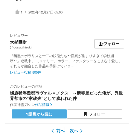
1
2025年12月27日 05:00
レビュワー
大杉巨樹
フォロー
@oosugihiroki
『幽黒のポラリスと十二の妖鬼たち〜怪異が集まりすぎて学校崩
壊〜』連載中。 ミステリー、ホラー、ファンタジーをこよなく愛し、
それらが融合した作品を手掛けていま…
レビュー投稿
500
件
このレビューの作品
螺旋状浮遊都市ヴァル＝ノクス ～断罪屋だった俺が、異世
界都市の“家政夫”として雇われた件
作者
神霊刃シン
作品情報
1話目から読む
フォロー
前へ
次へ