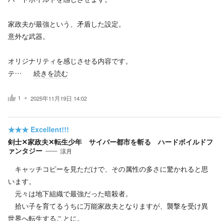
家政夫が最強という、矛盾した設定。
意外な武器。
オリジナリティを感じさせる内容です。
テ…
続きを読む
1
2025年11月19日 14:02
★★★
Excellent!!!
剣士✕家政夫✕転生少年 サイバー都市を斬る ハードボイルドフ
ァンタジー
涼月
キャッチコピーを見ただけで、その属性の多さに驚かれると思
います。
元々は地下組織で最強だった暗殺者。
拾い子を育てるうちに万能家政夫となりますが、襲撃を受け異
世界へ転生することに。