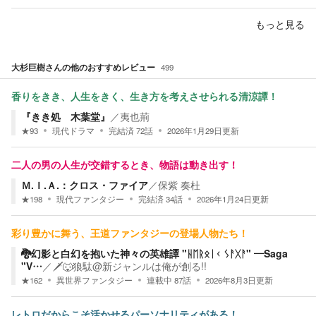
もっと見る
大杉巨樹
さんの他のおすすめレビュー
499
香りをきき、人生をきく、生き方を考えさせられる清涼譚！
『きき処 木葉堂』
／
夷也荊
★
93
現代ドラマ
完結済
72
話
2026年1月29日
更新
二人の男の人生が交錯するとき、物語は動き出す！
Ｍ.Ｉ.Ａ.：クロス・ファイア
／
保紫 奏杜
★
198
現代ファンタジー
完結済
34
話
2026年1月24日
更新
彩り豊かに舞う、王道ファンタジーの登場人物たち！
🐉幻影と白幻を抱いた神々の英雄譚 "ᚺᛖᚱᛟᛁᚲ ᛊᚨᚷᚨ" —Saga
"V…
／
🗡🐺狼駄@新ジャンルは俺が創る!!
★
162
異世界ファンタジー
連載中
87
話
2026年8月3日
更新
レトロだからこそ活かせるパーソナリティがある！