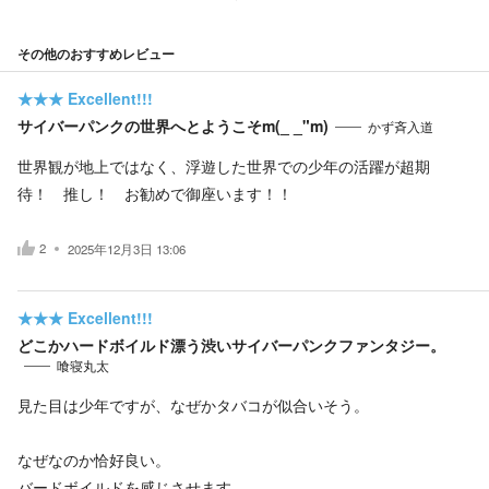
その他のおすすめレビュー
★★★
Excellent!!!
サイバーパンクの世界へとようこそm(_ _"m)
かず斉入道
世界観が地上ではなく、浮遊した世界での少年の活躍が超期
待！ 推し！ お勧めで御座います！！
2
2025年12月3日 13:06
★★★
Excellent!!!
どこかハードボイルド漂う渋いサイバーパンクファンタジー。
喰寝丸太
見た目は少年ですが、なぜかタバコが似合いそう。
なぜなのか恰好良い。
バードボイルドを感じさせます。