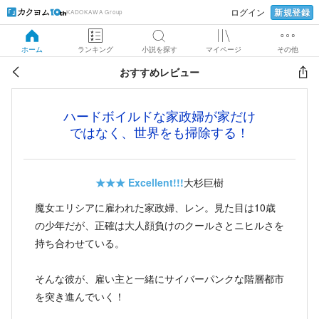
新規登録
ログイン
KADOKAWA Group
ホーム
ランキング
小説を探す
マイページ
その他
おすすめレビュー
ハードボイルドな家政婦が家だけ
ではなく、世界をも掃除する！
★★★
Excellent!!!
大杉巨樹
魔女エリシアに雇われた家政婦、レン。見た目は10歳
の少年だが、正確は大人顔負けのクールさとニヒルさを
持ち合わせている。
そんな彼が、雇い主と一緒にサイバーパンクな階層都市
を突き進んでいく！