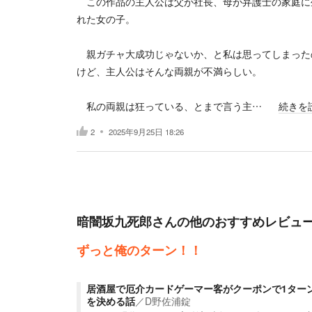
この作品の主人公は父が社長、母が弁護士の家庭に
れた女の子。
親ガチャ大成功じゃないか、と私は思ってしまった
けど、主人公はそんな両親が不満らしい。
私の両親は狂っている、とまで言う主…
続きを
2
2025年9月25日 18:26
暗闇坂九死郎
さんの他のおすすめレビュ
ずっと俺のターン！！
居酒屋で厄介カードゲーマー客がクーポンで1ター
を決める話
／
D野佐浦錠