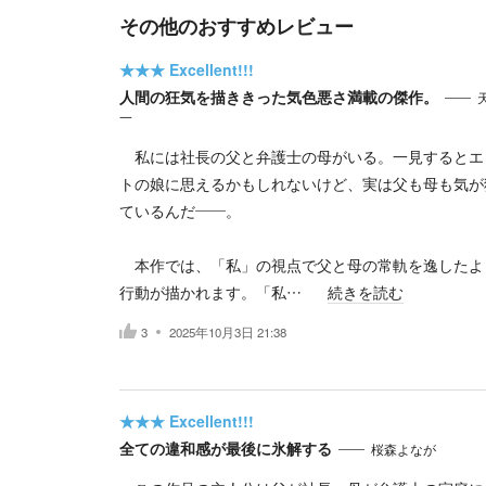
その他のおすすめレビュー
★★★
Excellent!!!
人間の狂気を描ききった気色悪さ満載の傑作。
一
私には社長の父と弁護士の母がいる。一見するとエ
トの娘に思えるかもしれないけど、実は父も母も気が
ているんだ――。
本作では、「私」の視点で父と母の常軌を逸したよ
行動が描かれます。「私…
続きを読む
3
2025年10月3日 21:38
★★★
Excellent!!!
全ての違和感が最後に氷解する
桜森よなが