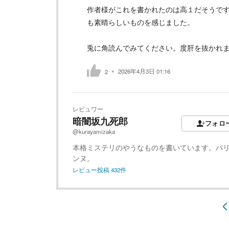
作者様がこれを書かれたのは高１だそうで
も素晴らしいものを感じました。
兎に角読んでみてください。度肝を抜かれ
2026年4月3日 01:16
2
レビュワー
暗闇坂九死郎
フォロ
@kurayamizaka
本格ミステリのやうなものを書いています。パ
ンヌ。
レビュー投稿
432
件