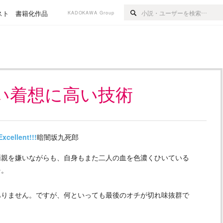
スト
書籍化作品
KADOKAWA Group
い着想に高い技術
Excellent!!!
暗闇坂九死郎
両親を嫌いながらも、自身もまた二人の血を色濃くひいている
…。
ありません。ですが、何といっても最後のオチが切れ味抜群で