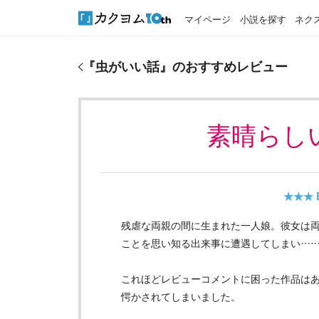
マイページ
小説を探す
ネク
『
虫がいい話
』のおすすめレビュー
『
虫がいい話
』のおすすめレビュー
素晴らし
★★★
残虐な両親の間に生まれた一人娘。彼女は
ことを思い知る出来事に遭遇してしまい…
これほどレビューコメントに困った作品は
愕かされてしまいました。