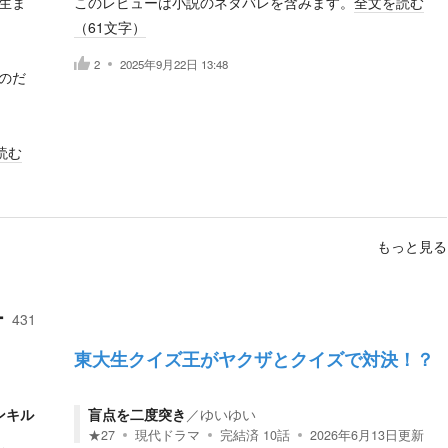
生ま
このレビューは小説のネタバレを含みます。
全文を読む
（
61
文字）
2
2025年9月22日 13:48
のだ
読む
もっと見る
ー
431
東大生クイズ王がヤクザとクイズで対決！？
ンキル
盲点を二度突き
／
ゆいゆい
★
27
現代ドラマ
完結済
10
話
2026年6月13日
更新