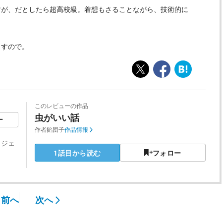
すが、だとしたら超高校級。着想もさることながら、技術的に
ますので。
このレビューの作品
虫がいい話
ー
作者
餡団子
作品情報
リジェ
1話目から読む
フォロー
前へ
次へ