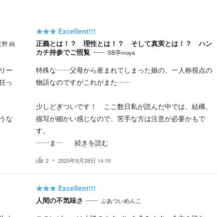
★★★
Excellent!!!
正義とは！？ 理性とは！？ そして真実とは！？ ハン
天野 純
カチ持参でご照覧
SB亭moya
リー
特殊な……父母から産まれてしまった娘の、一人称視点の
狂っ
物語なのですがこれがまた……
少しどぎついです！ ここ数日私が読んだ中では、結構、
うな
描写が細かい感じなので、苦手な方は注意が必要かもで
す。
……ま…
続きを読む
2
2025年9月28日 14:19
★★★
Excellent!!!
人間の不気味さ
ぶあついめんこ