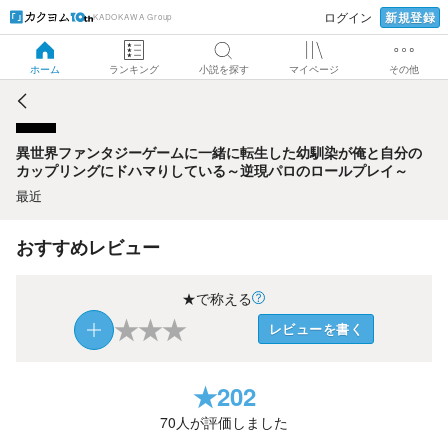
新規登録
ログイン
KADOKAWA Group
異世界ファンタジーゲームに一緒に転生した幼馴染が俺と自
分のカップリングにドハマりしている～逆現パロのロールプ
レイ～
ホーム
ランキング
小説を探す
マイページ
その他
異世界ファンタジーゲームに一緒に転生した幼馴染が俺と自分の
カップリングにドハマりしている～逆現パロのロールプレイ～
最近
おすすめレビュー
★で称える
★
★
★
レビューを書く
★
202
70
人が評価しました