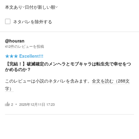
本文あり
日付が新しい順
ネタバレを除外する
@houran
412
件の
レビューを投稿
★★★
Excellent!!!
【完結！】破滅確定のメンヘラとモブキャラは転生先で幸せをつ
かめるのか？
このレビューは小説のネタバレを含みます。
全文を読む（
288
文
字）
2
2025年12月11日 17:23