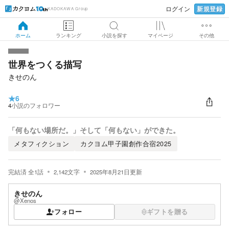
新規登録
ログイン
KADOKAWA Group
ホーム
ランキング
小説を探す
マイページ
その他
世界をつくる描写
きせのん
★
6
4
小説のフォロワー
「何もない場所だ。」そして「何もない」ができた。
メタフィクション
カクヨム甲子園創作合宿2025
完結済
全
1
話
2,142
文字
2025年8月21日
更新
きせのん
@Xenos
フォロー
ギフトを贈る