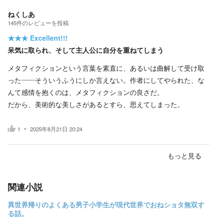
ねくしあ
145
件の
レビューを投稿
★★★
Excellent!!!
呆気に取られ、そして主人公に自分を重ねてしまう
メタフィクションという言葉を素直に、あるいは曲解して受け取
った——そういうふうにしか言えない。作者にしてやられた、な
んて感情を抱くのは、メタフィクションの良さだ。
だから、美術的な美しさがあるとすら、思えてしまった。
1
2025年8月21日 20:24
もっと見る
関連小説
異世界帰りのよくある男子小学生が現代世界でおねショタ無双す
る話。