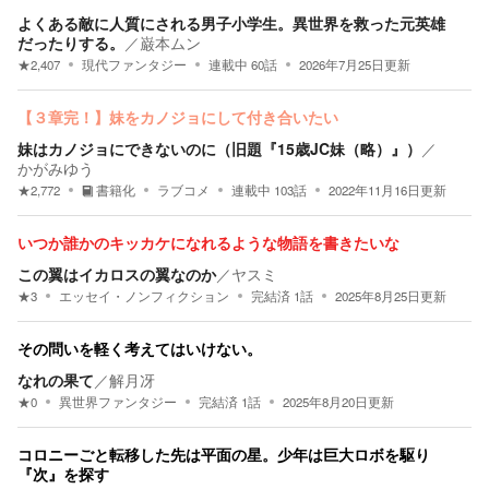
よくある敵に人質にされる男子小学生。異世界を救った元英雄
だったりする。
／
巌本ムン
★
2,407
現代ファンタジー
連載中
60
話
2026年7月25日
更新
【３章完！】妹をカノジョにして付き合いたい
妹はカノジョにできないのに（旧題『15歳JC妹（略）』）
／
かがみゆう
★
2,772
書籍化
ラブコメ
連載中
103
話
2022年11月16日
更新
いつか誰かのキッカケになれるような物語を書きたいな
この翼はイカロスの翼なのか
／
ヤスミ
★
3
エッセイ・ノンフィクション
完結済
1
話
2025年8月25日
更新
その問いを軽く考えてはいけない。
なれの果て
／
解月冴
★
0
異世界ファンタジー
完結済
1
話
2025年8月20日
更新
コロニーごと転移した先は平面の星。少年は巨大ロボを駆り
『次』を探す