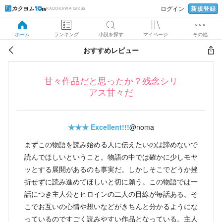
新規登録
ログイン
KADOKAWA Group
ホーム
ランキング
小説を探す
マイページ
その他
おすすめレビュー
甘々作品だと思ったか？残念シリ
アス甘々だ
★★★
Excellent!!!
@noma
まずこの物語を読み始める人に伝えたいのは諦めないで
読んでほしいということ。物語の中では確かに少しモヤ
ッとする展開があるのも事実だ。しかしそこでどうか挫
折せずに読み進めてほしいと切に願う。この物語では一
話につき主人公とヒロインの二人の目線が毎話ある。そ
こでお互いの心情や想いなどがきちんと分かるようにな
っているのですごく読みやすい作品となっている。主人