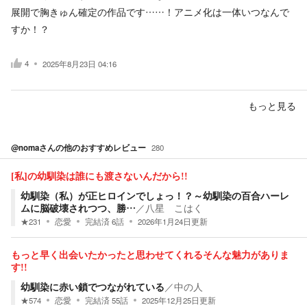
展開で胸きゅん確定の作品です……！アニメ化は一体いつなんで
すか！？
4
2025年8月23日 04:16
もっと見る
@noma
さんの他のおすすめレビュー
280
[私]の幼馴染は誰にも渡さないんだから!!
幼馴染（私）が正ヒロインでしょっ！？～幼馴染の百合ハーレ
ムに脳破壊されつつ、勝…
／
八星 こはく
★
231
恋愛
完結済
6
話
2026年1月24日
更新
もっと早く出会いたかったと思わせてくれるそんな魅力がありま
す!!
幼馴染に赤い鎖でつながれている
／
中の人
★
574
恋愛
完結済
55
話
2025年12月25日
更新