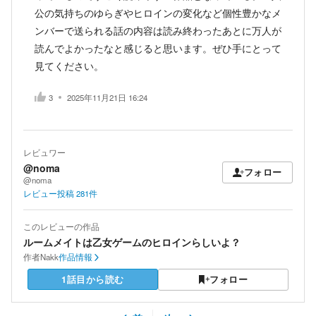
公の気持ちのゆらぎやヒロインの変化など個性豊かなメ
ンバーで送られる話の内容は読み終わったあとに万人が
読んでよかったなと感じると思います。ぜひ手にとって
見てください。
3
2025年11月21日 16:24
レビュワー
@noma
フォロー
@noma
レビュー投稿
281
件
このレビューの作品
ルームメイトは乙女ゲームのヒロインらしいよ？
作者
Nakk
作品情報
1話目から読む
フォロー