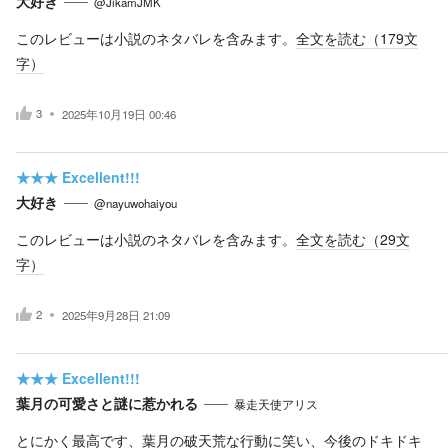
大好き
@JikamJMK
このレビューは小説のネタバレを含みます。
全文を読む（
179
文
字）
3
2025年10月19日 00:46
★★★
Excellent!!!
大好き
@nayuwohaiyou
このレビューは小説のネタバレを含みます。
全文を読む（
29
文
字）
2
2025年9月28日 21:09
★★★
Excellent!!!
葉月の可愛さと謎に惹かれる
暴走天使アリス
とにかく最高です、葉月の破天荒な行動に笑い、今後のドキドキ