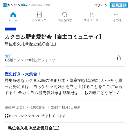
新規登録
ログイン
KADOKAWA Group
ホーム
ランキング
小説を探す
マイページ
その他
カクヨム歴史愛好会【自主コミュニティ】
鳥位名久礼＠歴史愛好会(主)
★
7
4
応援コメント
20
小説のフォロワー
歴史好き～大集合！
歴史好きなカクヨム民の溜まり場・部室的な場が欲しい…そう思
った発足者は、自らゲリラ同好会を立ち上げることをここに宣言
する！ 全カクヨム歴史愛好家よ結集せよ！ お気軽にどうぞ～♪
連載中
全
3
話
6,566
文字
2025年12月3日
更新
1つのコレクションに含まれています
鳥位名久礼＠歴史愛好会(主)