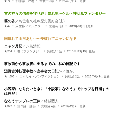
★
74
創作論・評論
連載中
6
話
2025年8月14日
更新
古の神々の信仰を守り継ぐ隠れ里…ケルト神話風ファンタジー
霧の谷
／
鳥位名久礼＠歴史愛好会(主)
★
47
異世界ファンタジー
完結済
8
話
2019年8月3日
更新
国破れて山河あり……夢破れてニャンになる
ニャン月記
／
八島清聡
★
284
現代ファンタジー
完結済
1
話
2018年12月19日
更新
事故前から事故後に至るまでの、私の日記です
辺野古沖転覆事故〜当事者の日記〜
／
誰か。
★
1,893
エッセイ・ノンフィクション
完結済
2
話
2026年6月9日
更新
小説家になりたいときに「小説家になろう」でトップを目指すの
は罠だ！
なろうテンプレの正体
／
結城藍人
★
322
創作論・評論
完結済
4
話
2019年2月4日
更新