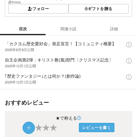
@triona
フォロー
ギフトを贈る
目次
関連小説
詳細
目次
「カクヨム歴史愛好会」発足宣言！【コミュニティ概要】
2025年8月9日
公開
自主企画第2弾：キリスト教(風)部門〔クリスマス記念〕
2025年12月1日
公開
｢歴史ファンタジー｣とは何か？(創作論)
2025年12月1日
公開
おすすめレビュー
★で称える
★
★
★
レビューを書く