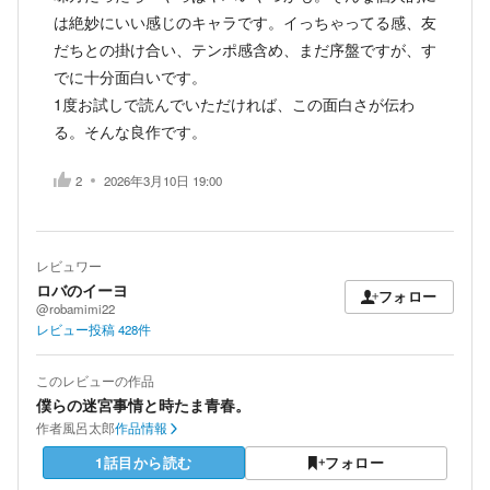
は絶妙にいい感じのキャラです。イっちゃってる感、友
だちとの掛け合い、テンポ感含め、まだ序盤ですが、す
でに十分面白いです。
1度お試しで読んでいただければ、この面白さが伝わ
る。そんな良作です。
2
2026年3月10日 19:00
レビュワー
ロバのイーヨ
フォロー
@robamimi22
レビュー投稿
428
件
このレビューの作品
僕らの迷宮事情と時たま青春。
作者
風呂太郎
作品情報
1話目から読む
フォロー