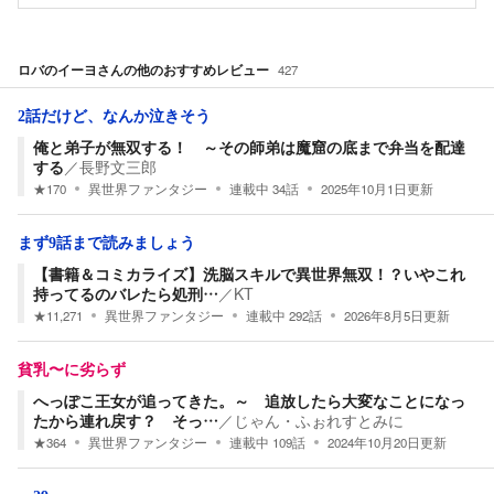
ロバのイーヨ
さんの他のおすすめレビュー
427
2話だけど、なんか泣きそう
俺と弟子が無双する！ ～その師弟は魔窟の底まで弁当を配達
する
／
長野文三郎
★
170
異世界ファンタジー
連載中
34
話
2025年10月1日
更新
まず9話まで読みましょう
【書籍＆コミカライズ】洗脳スキルで異世界無双！？いやこれ
持ってるのバレたら処刑…
／
KT
★
11,271
異世界ファンタジー
連載中
292
話
2026年8月5日
更新
貧乳〜に劣らず
へっぽこ王女が追ってきた。～ 追放したら大変なことになっ
たから連れ戻す？ そっ…
／
じゃん・ふぉれすとみに
★
364
異世界ファンタジー
連載中
109
話
2024年10月20日
更新