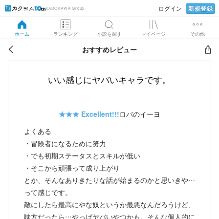
新規登録
ログイン
KADOKAWA Group
ホーム
ランキング
小説を探す
マイページ
その他
おすすめレビュー
いい感じにヤバいキャラです。
★★★
Excellent!!!
ロバのイーヨ
よくある
・冒険者になるために努力
・でも初期ステータスとスキルが低い
・そこから頑張って成り上がり
とか、そんなありきたりな話が始まるのかと思いきや…
って感じです。
敵にしたら最高にやな奴というか最悪なんだろうけど、
味方だったら…やっぱヤバいやつかも。そんな個人的に