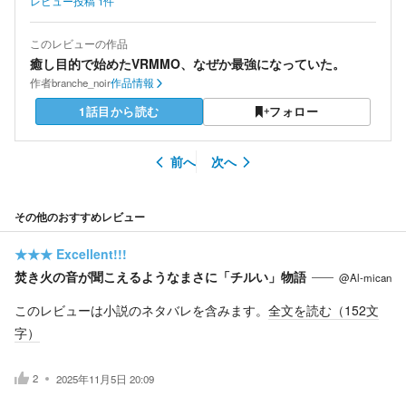
レビュー投稿
1
件
このレビューの作品
癒し目的で始めたVRMMO、なぜか最強になっていた。
作者
branche_noir
作品情報
1話目から読む
フォロー
前へ
次へ
その他のおすすめレビュー
★★★
Excellent!!!
焚き火の音が聞こえるようなまさに「チルい」物語
@Al-mican
このレビューは小説のネタバレを含みます。
全文を読む（
152
文
字）
2
2025年11月5日 20:09