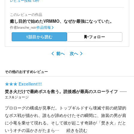
レビュー投稿
13
件
このレビューの作品
癒し目的で始めたVRMMO、なぜか最強になっていた。
作者
branche_noir
作品情報
1話目から読む
フォロー
前へ
次へ
その他のおすすめレビュー
★★★
Excellent!!!
焚き火だけで最終ボスを救う。読後感が最高のスローライフ
エス&ジョージ
プロローグの構成が見事だ。トップギルドすら壊滅寸前の絶望的
なボス戦が描かれ、誰もが諦めかけたその瞬間に、旅装の男が肩
に小竜を乗せて現れる。そして彼が起こす奇跡が「焚き火」だと
いうオチの温かさがたまら…
続きを読む