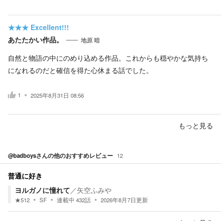
★★★
Excellent!!!
あたたかい作品。
地原 暗
自然と物語の中にのめり込める作品。これからも穏やかな気持ち
になれるのだと確信を得た心休まる話でした。
1
2025年8月31日 08:56
もっと見る
@badboys
さんの他のおすすめレビュー
12
普通に好き
ヨルガノに憧れて
／
矢空ふみや
★
512
SF
連載中
432
話
2026年8月7日
更新