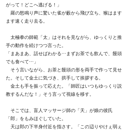
がって！どこへ逃げる！」
羅の怒鳴り声に驚いた雀が藪から飛び立ち、猴はます
ます速く走り去る。
太極拳の師範「太」はそれを見ながら、ゆっくりと推
手の動作を続けつつ言った。
「まあまあ、話せばわかる…まずお茶でも飲んで、饅頭
でも食べて…」
そう言いながら、お茶と饅頭の形を両手で作って見せ
た。そして金土に気づき、拱手して挨拶する。
金土も手を振って応えた。「師匠はいつもゆっくり説
教するんだな！」そう言って視線を移す。
そこでは、盲人マッサージ師の「天」が娘の彼氏
「郎」をもみほぐしていた。
天は郎の下半身付近を指さす。「この辺りやけぇ弱ぇ