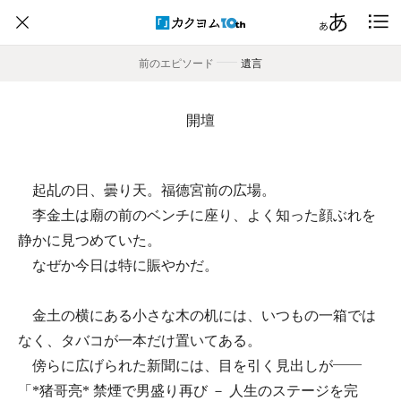
前のエピソード
――
遺言
開壇
起乩の日、曇り天。福德宮前の広場。
李金土は廟の前のベンチに座り、よく知った顔ぶれを
静かに見つめていた。
なぜか今日は特に賑やかだ。
金土の横にある小さな木の机には、いつもの一箱では
なく、タバコが一本だけ置いてある。
傍らに広げられた新聞には、目を引く見出しが――
「*猪哥亮* 禁煙で男盛り再び － 人生のステージを完