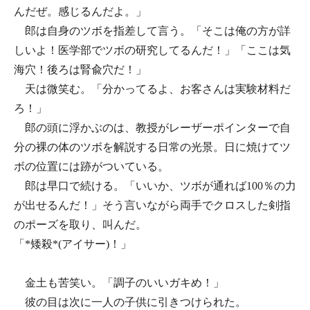
んだぜ。感じるんだよ。」
郎は自身のツボを指差して言う。「そこは俺の方が詳
しいよ！医学部でツボの研究してるんだ！」「ここは気
海穴！後ろは腎兪穴だ！」
天は微笑む。「分かってるよ、お客さんは実験材料だ
ろ！」
郎の頭に浮かぶのは、教授がレーザーポインターで自
分の裸の体のツボを解説する日常の光景。日に焼けてツ
ボの位置には跡がついている。
郎は早口で続ける。「いいか、ツボが通れば100％の力
が出せるんだ！」そう言いながら両手でクロスした剣指
のポーズを取り、叫んだ。
「*矮殺*(アイサー)！」
金土も苦笑い。「調子のいいガキめ！」
彼の目は次に一人の子供に引きつけられた。