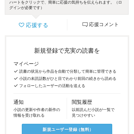
ハートをクリックで、簡単に応援の気持ちを伝えられます。（ロ
グインが必要です）
応援する
応援コメント
新規登録で充実の読書を
マイページ
読書の
状況
から
作品を
自動で
分類
して
簡単に
管理
できる
小説の
未読話数が
ひと目で
わかり
前回の
続き
から
読める
フォロー
した
ユーザーの
活動を
追える
通知
閲覧履歴
小説の
更新や
作者の
新作の
以前
読んだ
小説が
一覧で
情報を
受け
取れる
見つけ
やすい
新規ユーザー
登録
（
無料
）