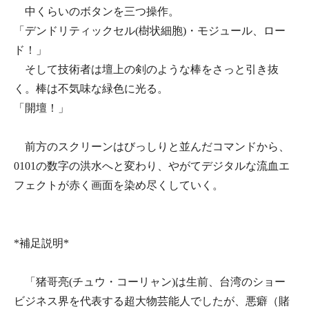
中くらいのボタンを三つ操作。
「デンドリティックセル(樹状細胞)・モジュール、ロー
ド！」
そして技術者は壇上の剣のような棒をさっと引き抜
く。棒は不気味な緑色に光る。
「開壇！」
前方のスクリーンはびっしりと並んだコマンドから、
0101の数字の洪水へと変わり、やがてデジタルな流血エ
フェクトが赤く画面を染め尽くしていく。
*補足説明*
「猪哥亮(チュウ・コーリャン)は生前、台湾のショー
ビジネス界を代表する超大物芸能人でしたが、悪癖（賭