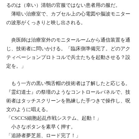
るのは（幸い）清朝の官服ではない患者用の服だ。
薄暗い治療室で、カプセル上の心電図や脳波モニター
の波形がくっきりと映し出される。
炎医師は治療室外のモニタールームから通信装置を通
じ、技術者に問いかける。「臨床側準備完了。どのアク
ティベーションプロトコルで兵士たちを起動させる？設
定を。」
もう一方の黒い鴨舌帽の技術者は了解したと応じる。
『霊幻道士』の祭壇のようなコントロールパネルで、技
術者はタッチスクリーンを熟練した手つきで操作し、呪
文のように唱える。
「CSCCS細胞起乩作戦システム、起動！」
小さなボタンを素早く押す。
「追跡者夢芝居、ロード完了！」