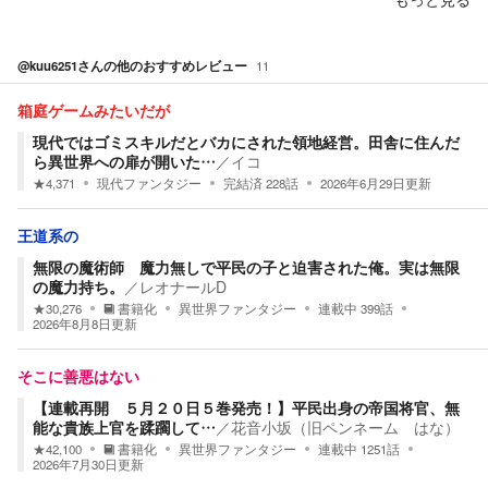
@kuu6251
さんの他のおすすめレビュー
11
箱庭ゲームみたいだが
現代ではゴミスキルだとバカにされた領地経営。田舎に住んだ
ら異世界への扉が開いた…
／
イコ
★
4,371
現代ファンタジー
完結済
228
話
2026年6月29日
更新
王道系の
無限の魔術師 魔力無しで平民の子と迫害された俺。実は無限
の魔力持ち。
／
レオナールD
★
30,276
書籍化
異世界ファンタジー
連載中
399
話
2026年8月8日
更新
そこに善悪はない
【連載再開 ５月２０日５巻発売！】平民出身の帝国将官、無
能な貴族上官を蹂躙して…
／
花音小坂（旧ペンネーム はな）
★
42,100
書籍化
異世界ファンタジー
連載中
1251
話
2026年7月30日
更新