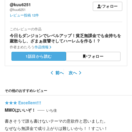
@kuu6251
フォロー
@kuu6251
レビュー投稿
12
件
このレビューの作品
今日もダンジョンでレベルアップ！貧乏無課金でも金持ちを
蹴散らし、ざまぁ復讐そしてハーレムを作る！？
作者
まめたろう
作品情報
1話目から読む
フォロー
前へ
次へ
その他のおすすめレビュー
★★★
Excellent!!!
MMOはいいぞ！
いち佳
書きそうで誰も書けないテーマの意欲作と思いました。
なぜなら無課金で成り上がりは難しいから！！すごい！