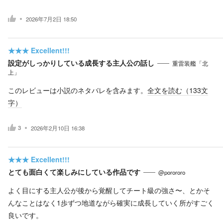
2026年7月2日 18:50
★★★
Excellent!!!
設定がしっかりしている成長する主人公の話し
重雷装艦「北
上」
このレビューは小説のネタバレを含みます。
全文を読む（
133
文
字）
3
2026年2月10日 16:38
★★★
Excellent!!!
とても面白くて楽しみにしている作品です
@porororo
よく目にする主人公が後から覚醒してチート級の強さ〜、とかそ
んなことはなく1歩ずつ地道ながら確実に成長していく所がすごく
良いです。