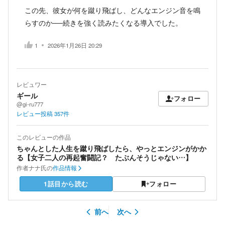
この先、彼女が何を蹴り飛ばし、どんなエンジン音を鳴
らすのか──続きを強く読みたくなる導入でした。
1
2026年1月26日 20:29
レビュワー
ギール
フォロー
@gi-ru777
レビュー投稿
357
件
このレビューの作品
ちゃんとした人生を蹴り飛ばしたら、やっとエンジンがかか
る【女子二人の再起奮闘記？ たぶんそうじゃない…】
作者
ナナ氏の
作品情報
1話目から読む
フォロー
前へ
次へ