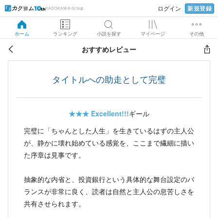
新規登録
ログイン
KADOKAWA Group
ホーム
ランキング
小説を探す
マイページ
その他
おすすめレビュー
タイトルへの助走として完璧
★★★
Excellent!!!
ギール
完璧に「ちゃんとした人生」を生きているはずの主人公
が、静かに壊れ始めている感覚を、ここまで繊細に描い
た序章は見事です。
抽象的な内省と、投資銀行という具体的な舞台設定のバ
ランスが非常に良く、読者は自然と主人公の息苦しさを
共有させられます。