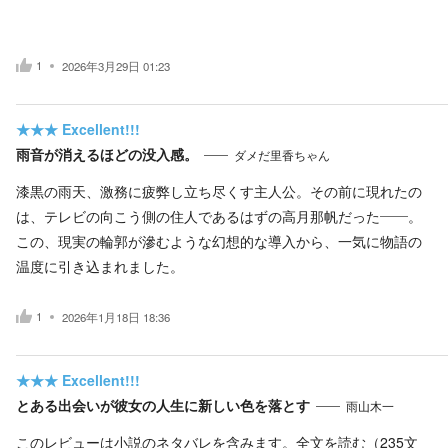
1
2026年3月29日 01:23
★★★
Excellent!!!
雨音が消えるほどの没入感。
ダメだ里香ちゃん
漆黒の雨天、激務に疲弊し立ち尽くす主人公。その前に現れたの
は、テレビの向こう側の住人であるはずの高月那帆だった――。
この、現実の輪郭が滲むような幻想的な導入から、一気に物語の
温度に引き込まれました。
1
2026年1月18日 18:36
★★★
Excellent!!!
とある出会いが彼女の人生に新しい色を落とす
雨山木一
このレビューは小説のネタバレを含みます。
全文を読む（
235
文