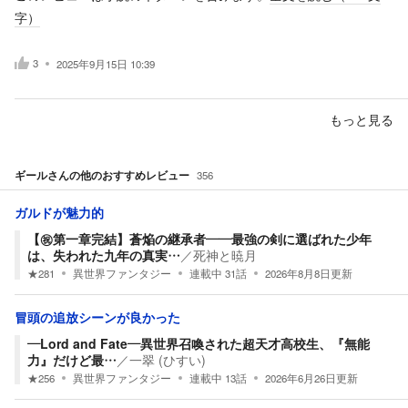
字）
3
2025年9月15日 10:39
もっと見る
ギール
さんの他のおすすめレビュー
356
ガルドが魅力的
【㊗️第一章完結】蒼焔の継承者――最強の剣に選ばれた少年
は、失われた九年の真実…
／
死神と暁月
★
281
異世界ファンタジー
連載中
31
話
2026年8月8日
更新
冒頭の追放シーンが良かった
―Lord and Fate―異世界召喚された超天才高校生、『無能
力』だけど最…
／
一翠 (ひすい)
★
256
異世界ファンタジー
連載中
13
話
2026年6月26日
更新