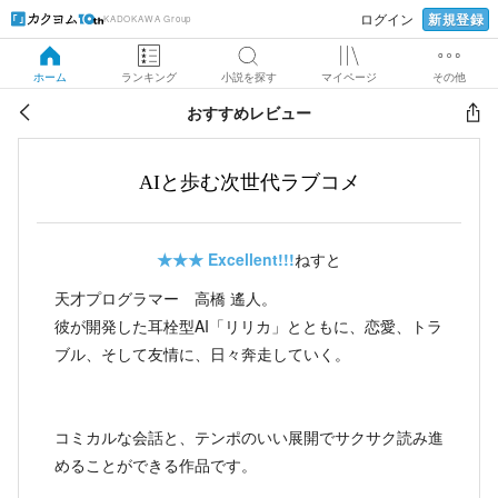
新規登録
ログイン
KADOKAWA Group
ホーム
ランキング
小説を探す
マイページ
その他
おすすめレビュー
AIと歩む次世代ラブコメ
★★★
Excellent!!!
ねすと
天才プログラマー 高橋 遙人。
彼が開発した耳栓型AI「リリカ」とともに、恋愛、トラ
ブル、そして友情に、日々奔走していく。
コミカルな会話と、テンポのいい展開でサクサク読み進
めることができる作品です。