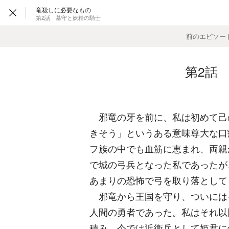
竜殺しに必要なもの
第2話 墓守と妖精の騎士
前のエピソー
―
第2話
邪竜の牙を前に、私は初めて己
きそう」というある意味尊大な口
フ族の中でも血筋に恵まれ、両親
で城の弓兵となった私であったが
あまりの恐怖で弓を取り落として
邪竜から王国を守り、ついには
人間の勇者であった。私はそれ以
積み、今では近衛兵として姫君に