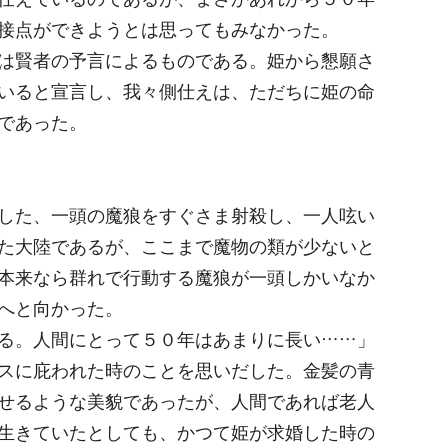
接点ができようとは思ってもみなかった。
は賢者の予言によるものである。姫から懇願さ
いると宣言し、我々側仕えは、ただちに姫の命
であった。
した、一頭の魔狼をすぐさま射殺し、一人呟い
た大陸であるが、ここまで魔物の類が少ないと
本来なら群れで行動する魔狼が一頭しかいなか
へと向かった。
る。人間にとって５０年はあまりに長い……」
スに庇われた時のことを思いだした。金髪の青
せるような美貌であったが、人間であれば老人
生きていたとしても、かつて姫が求婚した時の