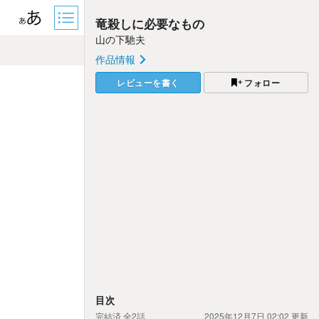
竜殺しに必要なもの
山の下馳夫
作品情報
レビューを書く
フォロー
目次
完結済
全2話
2025年12月7日 02:02
更新