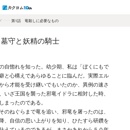
ド
―
第1話 竜殺しに必要なもの
 墓守と妖精の騎士
の自惚れを知った。幼少期、私は「ぼくにもで
癖と心構えであらゆることに臨んだ。実際エル
から才能を受け継いでもいたのか、異例の速さ
、いざ王国を襲った邪竜イドラに相対した時、
しまったのである。
そのねぐらまで竜を追い、邪竜を屠ったのは、
降、自信の思い上がりを知り、ひたすら研鑽を
仕えているのであるが、まさかあれから５０年