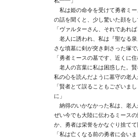
私――」
私は姫の命令を受けて勇者ミー
の話を聞くと、少し驚いた顔をし
「ヴァルターさん、それであれば
老人に誘われ、私は『聖なる泉
さな墳墓に剣が突き刺さった塚で
「勇者ミースの墓です、近くに住
老人の言葉に私は困惑した。賢
私の心を読んだように墓守の老人
「賢者とて誤ることもございまし
に」
納得のいかなかった私は、老人
ぜい今でも大陸に伝わるミースの
か、勇者は栄誉をかなぐり捨てて
「私は亡くなる前の勇者に会いま