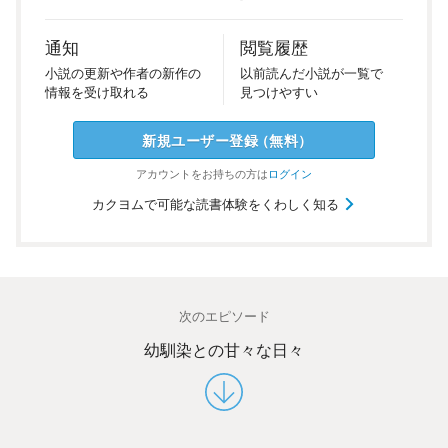
通知
閲覧履歴
小説の
更新や
作者の
新作の
以前
読んだ
小説が
一覧で
情報を
受け
取れる
見つけ
やすい
新規ユーザー
登録
（
無料
）
アカウントを
お持ちの方は
ログイン
カクヨムで可能な読書体験をくわしく知る
次のエピソード
幼馴染との甘々な日々