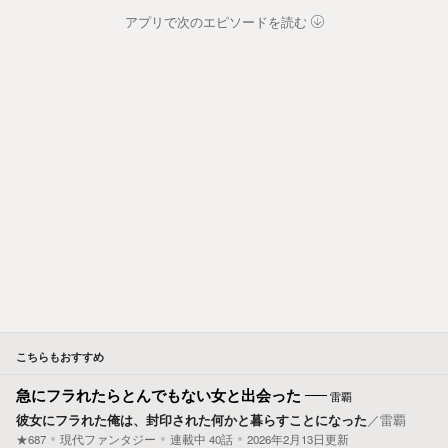
アプリで次のエピソードを読む
こちらもおすすめ
急にフラれたらとんでもない女と出会った
雷覇
彼女にフラれた俺は、封印された何かと暮らすことになった
／
雷覇
★687
現代ファンタジー
連載中
40
話
2026年2月13日更新