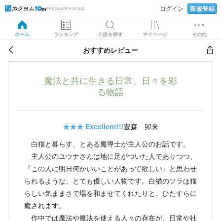
新規登録
ログイン
KADOKAWA Group
ホーム
ランキング
小説を探す
マイページ
その他
おすすめレビュー
魔法と共に生きる日常、日々を彩
る物語
★★★
Excellent!!!
豊森 卯来
白猫と暮らす、とある魔導士が主人公のお話です。
主人公のユウナさんは地に足がついた人でありつつ、
『この人に明日何かいいことがあって欲しい』と思わせ
られるような、とても優しい人物です。白猫のソラは猫
らしい気ままさで場を和ませてくれたりと、ひたすらに
癒されます。
作中では魔法や魔法を使える人々の存在が、日常や社