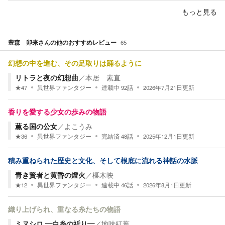
もっと見る
豊森 卯来
さんの他のおすすめレビュー
65
幻想の中を進む、その足取りは踊るように
リトラと夜の幻想曲
／
本居 素直
★
47
異世界ファンタジー
連載中
92
話
2026年7月21日
更新
香りを愛する少女の歩みの物語
薫る国の公女
／
よこうみ
★
36
異世界ファンタジー
完結済
48
話
2025年12月1日
更新
積み重ねられた歴史と文化、そして根底に流れる神話の水脈
青き賢者と黄昏の燈火
／
榧木映
★
12
異世界ファンタジー
連載中
46
話
2026年8月1日
更新
織り上げられ、重なる糸たちの物語
ミヌシロ ―白糸の祈り―
／
地味紅葉