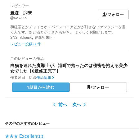
レビュワー
豊森 卯来
フォロー
@6262555
和紅茶とかチャイとかスパイスココアとかが好きなファンタジーを書
く人です。あと猫とかうさぎも好き。 よろしくお願いします。
SNS→bluesky 豊森卯来h…
レビュー投稿
66
件
このレビューの作品
白猫を連れた魔導士が、港町で拾ったのは秘密を抱える美少
女でした【6章修正完了】
作者
汐田 伊織
作品情報
1話目から読む
フォロー
前へ
次へ
その他のおすすめレビュー
★★★
Excellent!!!