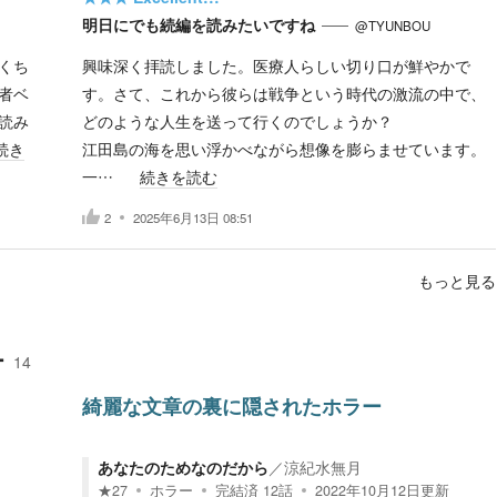
明日にでも続編を読みたいですね
@TYUNBOU
くち
興味深く拝読しました。医療人らしい切り口が鮮やかで
者ベ
す。さて、これから彼らは戦争という時代の激流の中で、
読み
どのような人生を送って行くのでしょうか？
続き
江田島の海を思い浮かべながら想像を膨らませています。
一…
続きを読む
2
2025年6月13日 08:51
もっと見る
ー
14
綺麗な文章の裏に隠されたホラー
あなたのためなのだから
／
涼紀水無月
★
27
ホラー
完結済
12
話
2022年10月12日
更新