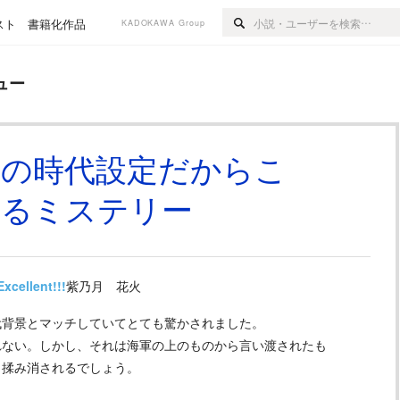
スト
書籍化作品
KADOKAWA Group
ュー
この時代設定だからこ
きるミステリー
Excellent!!!
紫乃月 花火
代背景とマッチしていてとても驚かされました。
れない。しかし、それは海軍の上のものから言い渡されたも
も揉み消されるでしょう。