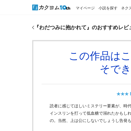
マイページ
小説を探す
ネク
『
わだつみに抱かれて
』のおすすめレビュー
『
わだつみに抱かれて
』のおすすめレビ
この作品は
そで
★★★
読者に感じてほしいミステリー要素が、時
インスリンを打って低血糖で溺れたかもし
の。当然、上は公にしないでしょうし告発