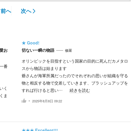
前へ
次へ
★
Good!
愛お
切ない一瞬の物語
修羅
オリンピックを目指すという国家の目的に死んだカメタロ
一番
スから物語は始まります
爺さんが海軍所属だったのでそれぞれの思いが組織を守る
物と相反する物で交差していきます、ブラッシュアップを
いく
すれば行けると思い…
続きを読む
くま
2025年8月8日 09:22
★★★
Excellent!!!