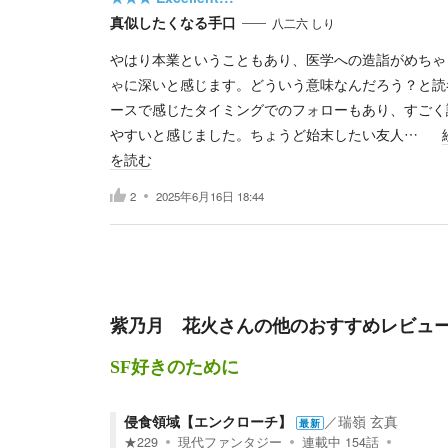
真似したくなる手口
八二六 しり
やはり本業ということもあり、医学への造詣がめちゃ
ゃに深いと感じます。どういう意味なんだろう？と読
ースで感じたタイミングでのフォローもあり、すごく
やすいと感じました。ちょうど始末したい友人…
を読む
2
2025年6月16日 18:44
紫乃月 花火
さんの他のおすすめレビュ
SF好きのために
侵食領域【エンクローチ】
／
瑞嶺 玄真
最新
★
229
現代ファンタジー
連載中
154
話