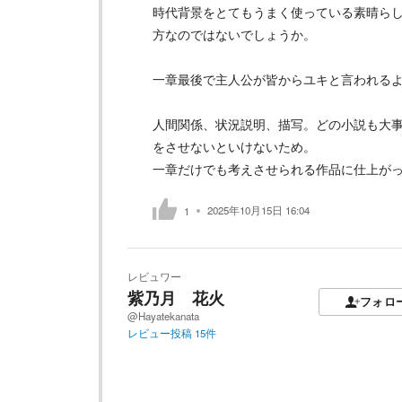
時代背景をとてもうまく使っている素晴ら
方なのではないでしょうか。
一章最後で主人公が皆からユキと言われる
人間関係、状況説明、描写。どの小説も大
をさせないといけないため。
一章だけでも考えさせられる作品に仕上が
2025年10月15日 16:04
1
レビュワー
紫乃月 花火
フォロ
@Hayatekanata
レビュー投稿
15
件