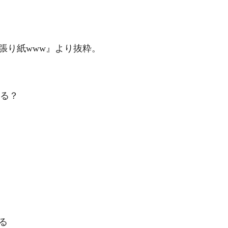
張り紙www』より抜粋。
おる？
る