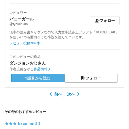
レビュワー
バニーガール
フォロー
@tyouetusin
漢字の読み書きがダメなので入力文字読み上げソフト「VOICEPEAK」
を使いいつも面白そうな小説を読んで？います。
レビュー投稿
389
件
このレビューの作品
ダンジョンおじさん
作者
広路なゆる
作品情報
1話目から読む
フォロー
前へ
次へ
その他のおすすめレビュー
★★★
Excellent!!!