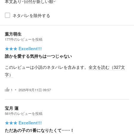
本文あり
日付が新しい順
ネタバレを除外する
葉方萌生
177
件の
レビューを投稿
★★★
Excellent!!!
誰かを愛する気持ちは一つじゃない
このレビューは小説のネタバレを含みます。
全文を読む（
327
文
字）
1
2025年9月11日 09:57
宝月 蓮
561
件の
レビューを投稿
★★★
Excellent!!!
ただあの子の1番になりたくて……！