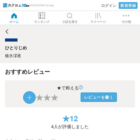
新規登録
ログイン
KADOKAWA Group
ひとりじめ
ホーム
ランキング
小説を探す
マイページ
その他
ひとりじめ
碓氷澪夜
おすすめレビュー
★で称える
★
★
★
レビューを書く
★
12
4
人が評価しました