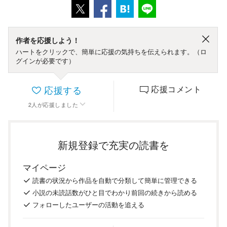
作者を応援しよう！
ハートをクリックで、簡単に応援の気持ちを伝えられます。（ロ
グインが必要です）
応援する
応援コメント
2
人
が応援しました
新規登録で充実の読書を
マイページ
読書の
状況
から
作品を
自動で
分類
して
簡単に
管理
できる
小説の
未読話数が
ひと目で
わかり
前回の
続き
から
読める
フォロー
した
ユーザーの
活動を
追える