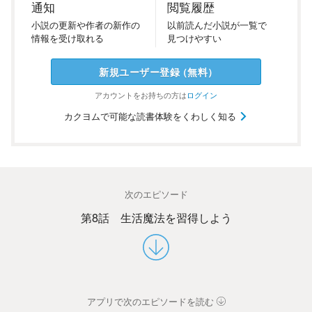
通知
閲覧履歴
小説の
更新や
作者の
新作の
以前
読んだ
小説が
一覧で
情報を
受け
取れる
見つけ
やすい
新規ユーザー
登録
（
無料
）
アカウントを
お持ちの方は
ログイン
カクヨムで可能な読書体験をくわしく知る
次のエピソード
第8話 生活魔法を習得しよう
アプリで次のエピソードを読む