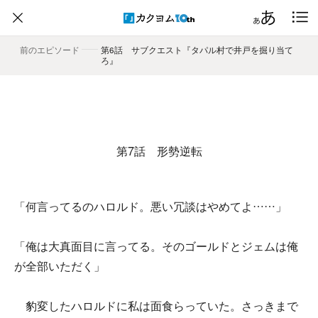
前のエピソード
――
第6話 サブクエスト『タパル村で井戸を掘り当て
ろ』
第7話 形勢逆転
「何言ってるのハロルド。悪い冗談はやめてよ……」
「俺は大真面目に言ってる。そのゴールドとジェムは俺
が全部いただく」
豹変したハロルドに私は面食らっていた。さっきまで