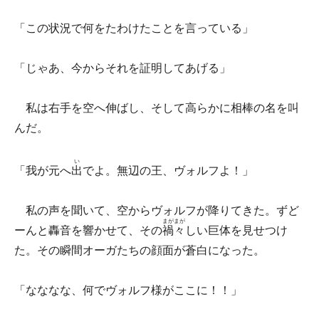
「この状況で何をたわけたことを言っている」
「じゃあ、今からそれを証明してあげる」
私は右手を空へ伸ばし、そして高らかに相棒の名を叫
んだ。
い
「我が元へ
出
でよ。無辺の王、ヴォルフよ！」
私の声を聞いて、空からヴォルフが降りてきた。ずど
まがまが
ーんと轟音を響かせて、その
禍々
しい巨体を見せつけ
た。その瞬間オーガたちの顔面が蒼白になった。
「なななな、何でヴォルフ様がここに！！」