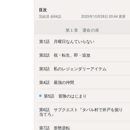
目次
完結済
全84話
2025年10月28日 20:44
更新
第１章 運命の扉
第1話 月曜日なんていらない
第2話 祝・転生、即・追放
第3話 私のレジェンダリーアイテム
第4話 最強の仲間
第5話 冒険のはじまり
第6話 サブクエスト『タパル村で井戸を掘り
当てろ』
第7話 形勢逆転