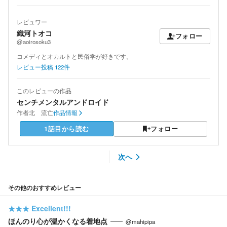
レビュワー
織河トオコ
フォロー
@aoirosoku3
コメディとオカルトと民俗学が好きです。
レビュー投稿
122
件
このレビューの作品
センチメンタルアンドロイド
作者
北 流亡
作品情報
1話目から読む
フォロー
次へ
その他のおすすめレビュー
★★★
Excellent!!!
ほんのり心が温かくなる着地点
@mahipipa