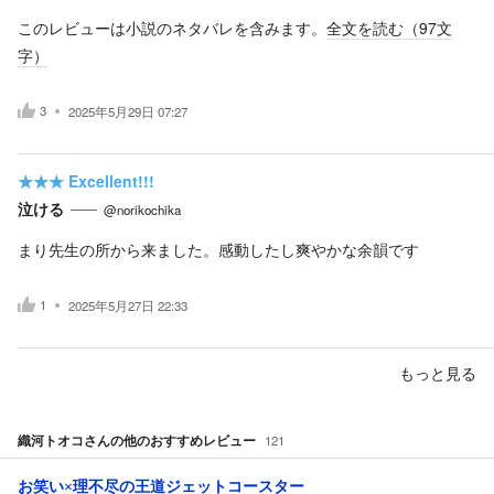
このレビューは小説のネタバレを含みます。
全文を読む（
97
文
字）
3
2025年5月29日 07:27
★★★
Excellent!!!
泣ける
@norikochika
まり先生の所から来ました。感動したし爽やかな余韻です
1
2025年5月27日 22:33
もっと見る
織河トオコ
さんの他のおすすめレビュー
121
お笑い×理不尽の王道ジェットコースター