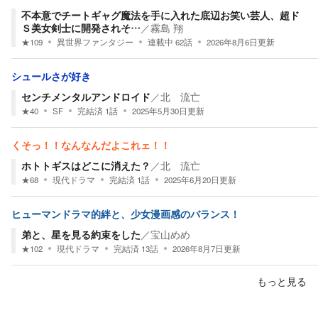
不本意でチートギャグ魔法を手に入れた底辺お笑い芸人、超ド
Ｓ美女剣士に開発されそ…
／
霧島 翔
★
109
異世界ファンタジー
連載中
62
話
2026年8月6日
更新
シュールさが好き
センチメンタルアンドロイド
／
北 流亡
★
40
SF
完結済
1
話
2025年5月30日
更新
くそっ！！なんなんだよこれェ！！
ホトトギスはどこに消えた？
／
北 流亡
★
68
現代ドラマ
完結済
1
話
2025年6月20日
更新
ヒューマンドラマ的絆と、少女漫画感のバランス！
弟と、星を見る約束をした
／
宝山めめ
★
102
現代ドラマ
完結済
13
話
2026年8月7日
更新
もっと見る