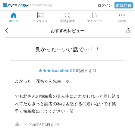
新規登録
ログイン
KADOKAWA Group
ホーム
ランキング
小説を探す
マイページ
その他
おすすめレビュー
良かった…いい話で…！！
★★★
Excellent!!!
織河トオコ
よかった…花ちゃん先生…☺️
でも北さんの短編集の真ん中にこれがしれっと差し込ま
れてたらきっと読者の私は困惑するに違いないです笑
早く短編集出してください…笑
1
2026年5月3日 01:23