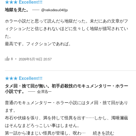
★★★
Excellent!!!
地獄を見た。
@nekodesu040jp
ホラー小説だと思って読んだら地獄だった。未だにあの文章がフ
ィクションだと信じきれないほどに生々しく地獄が描写されてい
た。
最高です。フィクションであれば。
8
2026年5月16日 20:57
★★★
Excellent!!!
タメ回・捨て回が無い。初手必殺技のモキュメンタリー・ホラー
小説です。
会澤迅一
普通のモキュメンタリー・ホラー小説にはタメ回・捨て回があり
ます。
布石や伏線を張り、満を持して怪異を出す……しかし、濁唾濔蓏
はそんなまどろっこしい事はしません。
第一話から凄まじい怪異が登場し、呪わ…
続きを読む