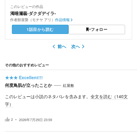
このレビューの作品
濁唾濔蓏-ダクダデイラ-
作者
餅屋䖸（モチヤ アリ）
作品情報
1話目から読む
フォロー
前へ
次へ
その他のおすすめレビュー
★★★
Excellent!!!
何度鳥肌が立ったことか
紅屋敷
このレビューは小説のネタバレを含みます。
全文を読む（
140
文
字）
2
2026年7月29日 23:59