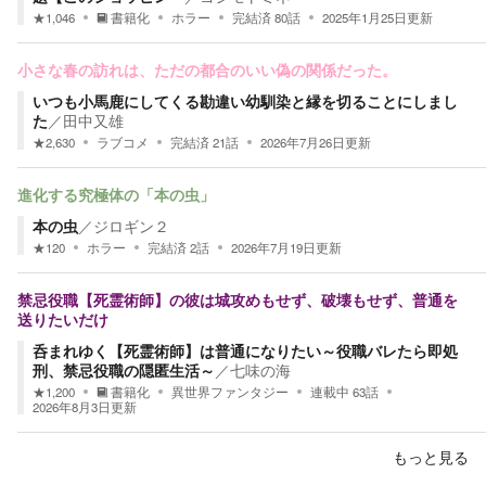
★
1,046
書籍化
ホラー
完結済
80
話
2025年1月25日
更新
小さな春の訪れは、ただの都合のいい偽の関係だった。
いつも小馬鹿にしてくる勘違い幼馴染と縁を切ることにしまし
た
／
田中又雄
★
2,630
ラブコメ
完結済
21
話
2026年7月26日
更新
進化する究極体の「本の虫」
本の虫
／
ジロギン２
★
120
ホラー
完結済
2
話
2026年7月19日
更新
禁忌役職【死霊術師】の彼は城攻めもせず、破壊もせず、普通を
送りたいだけ
呑まれゆく【死霊術師】は普通になりたい～役職バレたら即処
刑、禁忌役職の隠匿生活～
／
七味の海
★
1,200
書籍化
異世界ファンタジー
連載中
63
話
2026年8月3日
更新
もっと見る