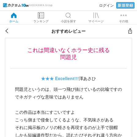
新規登録
ログイン
KADOKAWA Group
ホーム
ランキング
小説を探す
マイページ
その他
おすすめレビュー
これは間違いなくホラー史に残る
問題児
★★★
Excellent!!!
澤あさひ
問題児というのは、頭一つ飛び抜けているの比喩ですの
でネガティヴな意味ではありません
この作品は本当にすごいですよ
こっち側まで侵食してくるような、不気味さがある
それに掲示板のノリの軽さを再現するのが上手で脱帽
しかも短編連作型だから、読むたびそれぞれ違う方向か