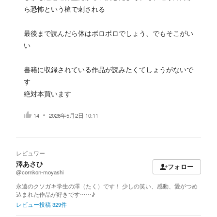
ら恐怖という槍で刺される
最後まで読んだら体はボロボロでしょう、でもそこがい
い
書籍に収録されている作品が読みたくてしょうがないで
す
絶対本買います
14
2026年5月2日 10:11
レビュワー
澤あさひ
フォロー
@cornkon-moyashi
永遠のクソガキ学生の澤（たく）です！ 少しの笑い、感動、愛がつめ
込まれた作品が好きです……♪
レビュー投稿
329
件