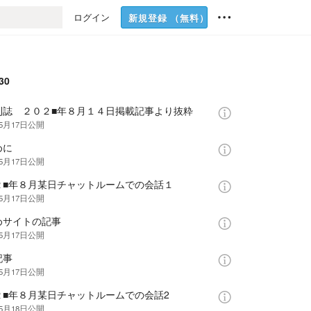
ログイン
新規登録
（無料）
30
刊誌 ２０２■年８月１４日掲載記事より抜粋
年5月17日
公開
めに
年5月17日
公開
２■年８月某日チャットルームでの会話１
年5月17日
公開
めサイトの記事
年5月17日
公開
記事
年5月17日
公開
２■年８月某日チャットルームでの会話2
年5月18日
公開