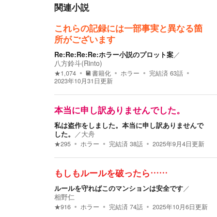
関連小説
これらの記録には一部事実と異なる箇
所がございます
Re:Re:Re:Re:ホラー小説のプロット案
／
八方鈴斗(Rinto)
★
1,074
書籍化
ホラー
完結済
63
話
2023年10月31日
更新
本当に申し訳ありませんでした。
私は盗作をしました。本当に申し訳ありませんで
した。
／
大舟
★
295
ホラー
完結済
38
話
2025年9月4日
更新
もしもルールを破ったら……
ルールを守ればこのマンションは安全です
／
相野仁
★
916
ホラー
完結済
74
話
2025年10月6日
更新