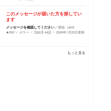
このメッセージが届いた方を探してい
ます
メッセージを確認してください
／
碧絃（aoi)
★
363
ホラー
完結済
44
話
2026年1月22日
更新
もっと見る