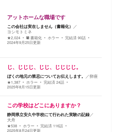
アットホームな職場です
この会社は実在しません（書籍化）
／
ヨシモトミネ
★
2,024
書籍化
ホラー
完結済
90
話
2024年9月25日
更新
じ、じじじ、じじ、じじじじ。
ぼくの地元の禁忌についてお伝えします。
／
卵座
★
1,387
ホラー
完結済
24
話
2025年8月15日
更新
この学校はどこにありますか？
静岡県立安久中学校にて行われた実験の記録
／
大舟
★
538
ホラー
完結済
116
話
2025年8月24日
更新