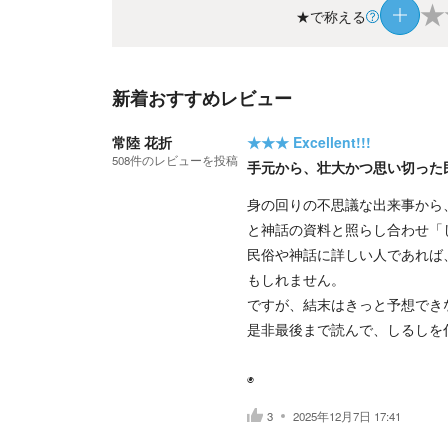
★
★で称える
新着おすすめレビュー
常陸 花折
★★★
Excellent!!!
508
件の
レビューを投稿
手元から、壮大かつ思い切った
身の回りの不思議な出来事から
と神話の資料と照らし合わせ「
民俗や神話に詳しい人であれば
もしれません。
ですが、結末はきっと予想でき
是非最後まで読んで、しるしを
◉
3
2025年12月7日 17:41