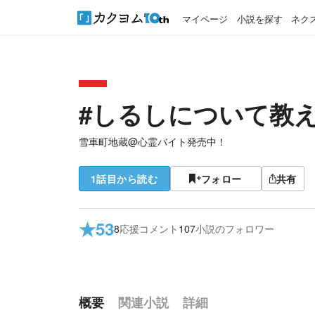
マイページ
小説を探す
ネク
#しるしについて教
雪車町地蔵@心霊バイト発売中！
1話目から読む
フォロー
共有
★
53
8
応援コメント
107
小説のフォロワー
概要
関連小説
詳細