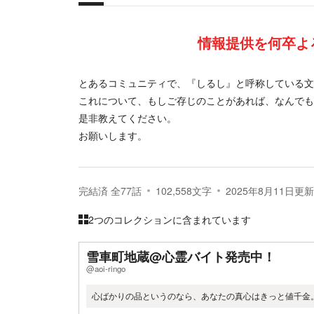
概要
情報提供を何卒よ
とあるコミュニティで、『しるし』と呼称している文
これについて、もしご存じのことがあれば、なんでも
是非教えてください。
お願いします。
完結済
全
77
話
102,558
文字
2025年8月11日
更新
2つのコレクションに含まれています
雪車町地蔵@心霊バイト発売中！
@aoi-ringo
心ばかりの品というのなら、あなたの真心はきっと値千金