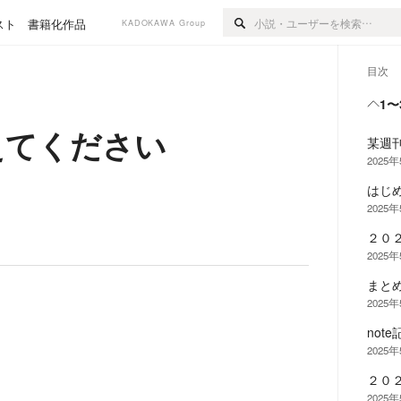
スト
書籍化作品
KADOKAWA Group
目次
1〜
えてください
某週
2025
はじ
2025
２０
2025
まと
2025
note
2025
２０
2025