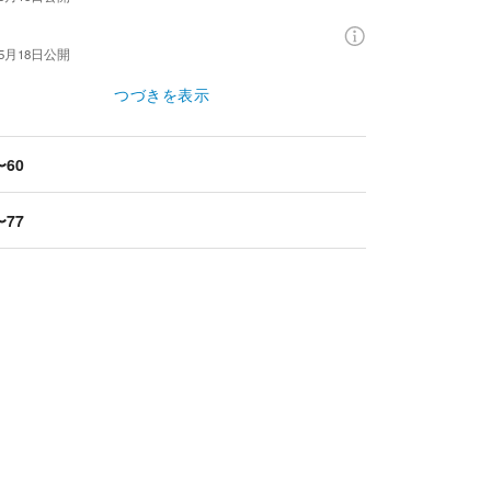
年5月18日
公開
つづきを表示
〜60
〜77