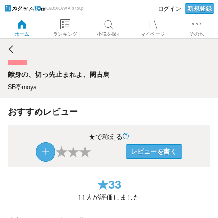
新規登録
ログイン
KADOKAWA Group
献身の、切っ先止まれよ、閑古鳥
ホーム
ランキング
小説を探す
マイページ
その他
献身の、切っ先止まれよ、閑古鳥
SB亭moya
おすすめレビュー
★で称える
★
★
★
レビューを書く
★
33
11
人が評価しました