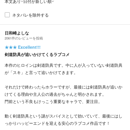
本文あり
日付が新しい順
ネタバレを除外する
日和崎よしな
2061
件の
レビューを投稿
★★★
Excellent!!!
剣道防具が追いかけてくるラブコメ
本作のヒロインは剣道防具です。中に人が入っていない剣道防具
が「スキ」と言って追いかけてきます。
それだけで終わったらホラーですが、最後には剣道防具が追いか
けてくる理由や主人公の過去がちゃんと明かされます。
門前という不良もけっこう重要なキャラで、要注目。
動く剣道防具という謎がスパイスとして効いていて、最後にはし
っかりハッピーエンドを迎える安心のラブコメ作品です！