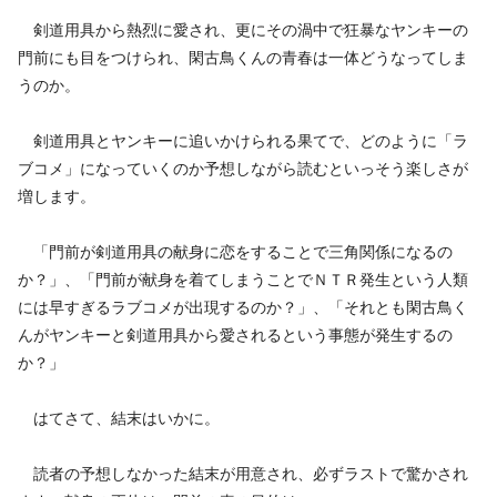
剣道用具から熱烈に愛され、更にその渦中で狂暴なヤンキーの
門前にも目をつけられ、閑古鳥くんの青春は一体どうなってしま
うのか。
剣道用具とヤンキーに追いかけられる果てで、どのように「ラ
ブコメ」になっていくのか予想しながら読むといっそう楽しさが
増します。
「門前が剣道用具の献身に恋をすることで三角関係になるの
か？」、「門前が献身を着てしまうことでＮＴＲ発生という人類
には早すぎるラブコメが出現するのか？」、「それとも閑古鳥く
んがヤンキーと剣道用具から愛されるという事態が発生するの
か？」
はてさて、結末はいかに。
読者の予想しなかった結末が用意され、必ずラストで驚かされ