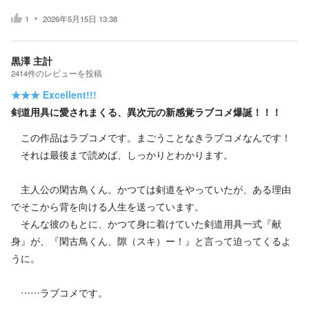
1
2026年5月15日 13:38
黒澤 主計
2414
件の
レビューを投稿
★★★
Excellent!!!
剣道用具に愛されまくる、異次元の新感覚ラブコメ爆誕！！！
この作品はラブコメです。まごうことなきラブコメなんです！
それは最後まで読めば、しっかりとわかります。
主人公の閑古鳥くん。かつては剣道をやっていたが、ある理由
でそこから背を向ける人生を送っています。
そんな彼のもとに、かつて身に着けていた剣道用具一式『献
身』が、『閑古鳥くん、隙（スキ）ー！』と言って迫ってくるよ
うに。
……ラブコメです。