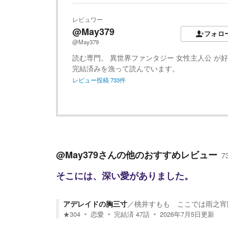
レビュワー
@May379
フォロ
@May379
読む専門。 異世界ファンタジー 女性主人公 が
完結済みを漁って読んでいます。
レビュー投稿
733
件
@May379
さんの他のおすすめレビュー
7
そこには、深い愛がありました。
アデレイドの胸三寸
／
桃井すもも ここでは雨之宵
★
304
恋愛
完結済
47
話
2026年7月5日
更新