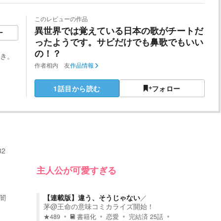
このレビューの作品
異世界では覚えている日本の歌がチートだ
ー
ったようです。サビだけでも鼻歌でもいい
の！？
好き。
作者
相内 友
作品情報
1話目から読む
フォロー
32
主人公が可愛すぎる
闇
【連載版】違う、そうじゃない
／
茅@王命の意味コミカライズ開始！
★
489
書籍化
恋愛
完結済
25
話