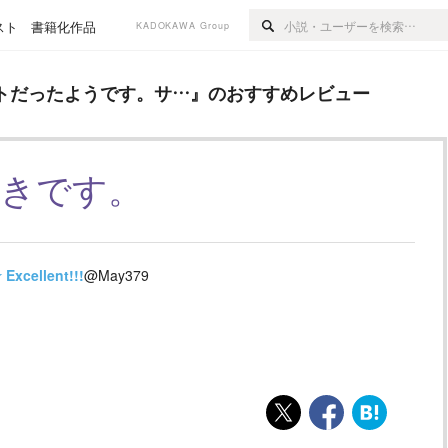
スト
書籍化作品
KADOKAWA Group
うです。サ…
』のおすすめレビュー
トだったようです。サ…
』のおすすめレビュー
好きです。
★
Excellent!!!
@May379