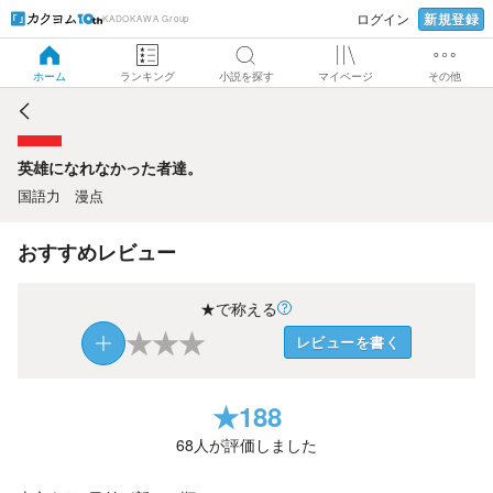
新規登録
ログイン
KADOKAWA Group
英雄になれなかった者達。
ホーム
ランキング
小説を探す
マイページ
その他
英雄になれなかった者達。
国語力 漫点
おすすめレビュー
★で称える
★
★
★
レビューを書く
★
188
68
人が評価しました