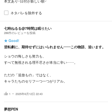
本文あり
日付が新しい順
ネタバレを除外する
七時ねるる@7時間は眠りたい
286
件の
レビューを投稿
★
Good!
逆転劇に、期待せずにはいられません――この物語、追います。
ショウの悔しさも努力も、
すべて無視される理不尽さが本当に辛い……。
ただの「追放もの」ではなく、
キャラたちのセリフ一つ一つがリアル。
1
2025年6月12日 22:43
夢想PEN