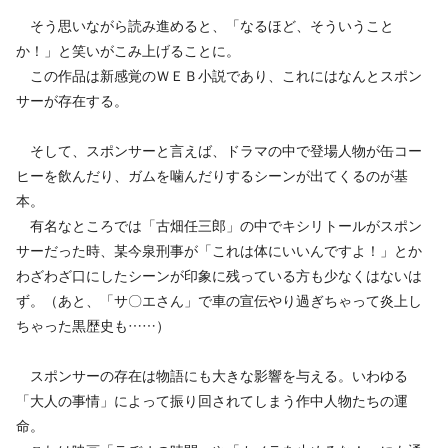
そう思いながら読み進めると、「なるほど、そういうこと
か！」と笑いがこみ上げることに。
この作品は新感覚のＷＥＢ小説であり、これにはなんとスポン
サーが存在する。
そして、スポンサーと言えば、ドラマの中で登場人物が缶コー
ヒーを飲んだり、ガムを噛んだりするシーンが出てくるのが基
本。
有名なところでは「古畑任三郎」の中でキシリトールがスポン
サーだった時、某今泉刑事が「これは体にいいんですよ！」とか
わざわざ口にしたシーンが印象に残っている方も少なくはないは
ず。（あと、「サ〇エさん」で車の宣伝やり過ぎちゃって炎上し
ちゃった黒歴史も……）
スポンサーの存在は物語にも大きな影響を与える。いわゆる
「大人の事情」によって振り回されてしまう作中人物たちの運
命。