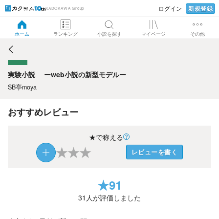
新規登録
ログイン
KADOKAWA Group
実験小説 ーweb小説の新型モデルー
ホーム
ランキング
小説を探す
マイページ
その他
実験小説 ーweb小説の新型モデルー
SB亭moya
おすすめレビュー
★で称える
★
★
★
レビューを書く
★
91
31
人が評価しました