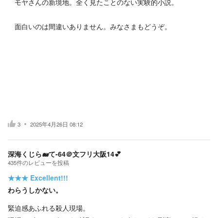
モヤさんの新境地。全く見たことのない実験的小説。
面白いのは間違いありません。みなさまもどうぞ。
3
2025年4月26日 08:12
深海くじら🐋て-64＠文フリ大阪14💕
435
件の
レビューを投稿
★★★
Excellent!!!
わらうしかない。
緊迫感あふれる殺人現場。