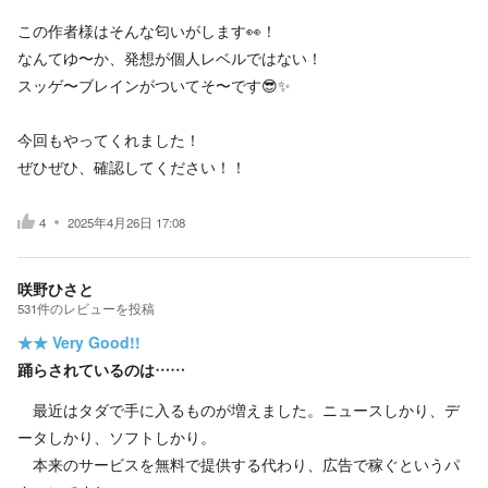
この作者様はそんな匂いがします👀！
なんてゆ〜か、発想が個人レベルではない！
スッゲ〜ブレインがついてそ〜です😎✨
今回もやってくれました！
ぜひぜひ、確認してください！！
4
2025年4月26日 17:08
咲野ひさと
531
件の
レビューを投稿
★★
Very Good!!
踊らされているのは……
最近はタダで手に入るものが増えました。ニュースしかり、デ
ータしかり、ソフトしかり。
本来のサービスを無料で提供する代わり、広告で稼ぐというパ