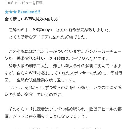
2188
件の
レビューを投稿
★★★
Excellent!!!
全く新しいWEB小説の在り方
短編の名手、SB亭moya さんの新作が完結致しました。
とても斬新なアイデアに溢れた好編でした。
この小説にはスポンサーがついています。ハンバーガーチェー
ンや、携帯電話会社や、２４時間スポーツジムなどです。
登場人物の刑事二人は、難しい殺人事件の解明に挑んでいきま
すが、自らをWEB小説にしてくれたスポンサーのために、毎回毎
回、一生懸命販促活動を繰り返します。
しかし、それが少しずつ彼らの足を引っ張り、いつの間にか感
謝の姿勢が変容していくのです。
そのからくりに読者は少しずつ絡め取られ、販促アピールの都
度、ムフフと声を漏らすことになるでしょう。