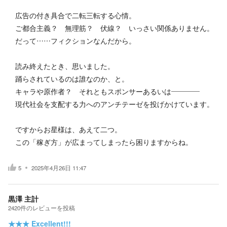
広告の付き具合で二転三転する心情。
ご都合主義？ 無理筋？ 伏線？ いっさい関係ありません。
だって……フィクションなんだから。
読み終えたとき、思いました。
踊らされているのは誰なのか、と。
キャラや原作者？ それともスポンサーあるいは――――
現代社会を支配する力へのアンチテーゼを投げかけています。
ですからお星様は、あえて二つ。
この「稼ぎ方」が広まってしまったら困りますからね。
5
2025年4月26日 11:47
黒澤 主計
2420
件の
レビューを投稿
★★★
Excellent!!!