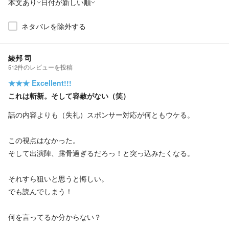
本文あり
日付が新しい順
ネタバレを除外する
綾邦 司
512
件の
レビューを投稿
★★★
Excellent!!!
これは斬新。そして容赦がない（笑）
話の内容よりも（失礼）スポンサー対応が何ともウケる。
この視点はなかった。
そして出演陣、露骨過ぎるだろっ！と突っ込みたくなる。
それすら狙いと思うと悔しい。
でも読んでしまう！
何を言ってるか分からない？