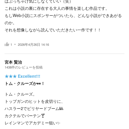
はぶっちゃけ気にしなくていい（笑）
これは小説の裏に存在する大人の事情を楽しむ作品です。
もしWeb小説にスポンサーがついたら、どんな小説ができあがる
のか。
それを想像しながら読んでいただきたい一作です！！
1
2026年4月26日 14:16
宮本 賢治
1438
件の
レビューを投稿
★★★
Excellent!!!
トム・クルーズか👀！
トム・クルーズ。
トップガンのヒットを皮切りに、
ハスラー2でビリヤードブーム🎱
カクテルでバーテン🍸️
レインマンでアカデミー狙い✨