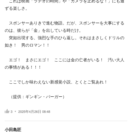
これは映画「ラヂオの時間」や「カメラを止めるな！」にも通
ずる楽しさ。
スポンサーありきで進む物語。だが、スポンサーを大事にする
のは、彼らが「金」を出している時だけ。
突如出現する、強烈な手のひら返し。それはまさしくドリルの
如き！ 男のロマン！！
エゴ！ まさにエゴ！ ここには金の亡者がいる！ 汚い大人
の事情がある！！！
ここでしか味わえない新感覚小説、とくとご覧あれ！
（提供：ギンギン・バーガー）
3
2025年4月26日 08:48
小田島匠