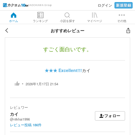
新規登録
ログイン
KADOKAWA Group
ホーム
ランキング
小説を探す
マイページ
その他
おすすめレビュー
すごく面白いです。
★★★
Excellent!!!
カイ
2026年1月17日 21:54
レビュワー
カイ
フォロー
@ntkhai1996
レビュー投稿
186
件