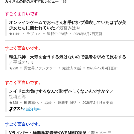
カイ
さんの他のおすすめレビュー
185
すごく面白いです
オンラインゲームでおっさん相手に姫プ満喫していたはずが美
少女たちに囲われていた
／
最宮みはや
★
1,441
ラブコメ
連載中
278
話
2026年8月7日
更新
すごく面白いです。
転生武神 天寿を全うする気はないので強者を求めて旅をする
／
平成オワリ
★
220
異世界ファンタジー
完結済
36
話
2025年12月4日
更新
すごく面白いです。
メイドに力負けするなんて恥ずかしくないんですか？
／
笹塔五郎
★
328
書籍化
恋愛
連載中
46
話
2026年2月16日
更新
23話分無料
すごく面白いです。
Vライバー・極楽鳥花愛華のVRMMO実況
／
寿々木七三