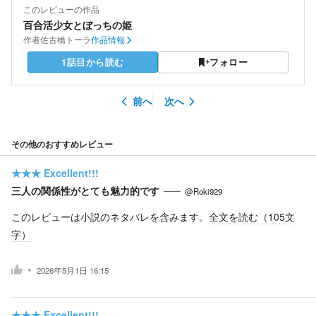
このレビューの作品
百合活少女とぼっちの姫
作者
佐古橋トーラ
作品情報
1話目から読む
フォロー
前へ
次へ
その他のおすすめレビュー
★★★
Excellent!!!
三人の関係性がとても魅力的です
@Roki929
このレビューは小説のネタバレを含みます。
全文を読む（
105
文
字）
2026年5月1日 16:15
★★★
Excellent!!!