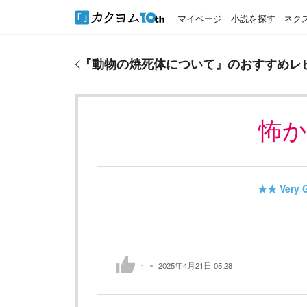
マイページ
小説を探す
ネク
『
動物の焼死体について
』のおすすめレビュー
『
動物の焼死体について
』のおすすめレ
怖
★★
Very 
2025年4月21日 05:28
1