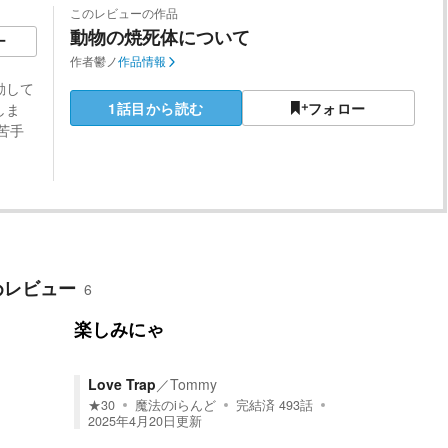
このレビューの作品
動物の焼死体について
ー
作者
鬱ノ
作品情報
動して
1話目から読む
フォロー
しま
苦手
めレビュー
6
楽しみにゃ
Love Trap
／
Tommy
★
30
魔法のiらんど
完結済
493
話
2025年4月20日
更新