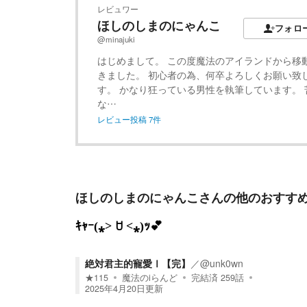
レビュワー
ほしのしまのにゃんこ
フォロ
@minajuki
はじめまして。 この度魔法のアイランドから移
きました。 初心者の為、何卒よろしくお願い致
す。 かなり狂っている男性を執筆しています。 
な…
レビュー投稿
7
件
ほしのしまのにゃんこ
さんの他のおすす
ｷｬｰ(⁎˃ ꇴ ˂⁎)ｯ💕
絶対君主的寵愛Ⅰ【完】
／
@unk0wn
★
115
魔法のiらんど
完結済
259
話
2025年4月20日
更新