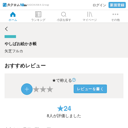
新規登録
ログイン
KADOKAWA Group
やしばお絵かき帳
ホーム
ランキング
小説を探す
マイページ
その他
やしばお絵かき帳
矢芝フルカ
おすすめレビュー
★で称える
★
★
★
レビューを書く
★
24
8
人が評価しました