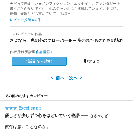
★戻って来ました★ノンフィクション（エッセイ）、ファンタジーを
書くことが多いですが、他のジャンルにも挑戦しています。更に詩、
俳句、短歌なども書いていて、“読者…
レビュー投稿
966
件
このレビューの作品
さよなら、私の心のクローバー🍀 ─ 失われたものたちの訪れ
─
作者
月影 流詩亜
作品情報
1話目から読む
フォロー
前へ
次へ
その他のおすすめレビュー
★★★
Excellent!!!
優しさが少しずつ心をほどいていく物語
なぎゃなぎ
依存は悪いことなのか。