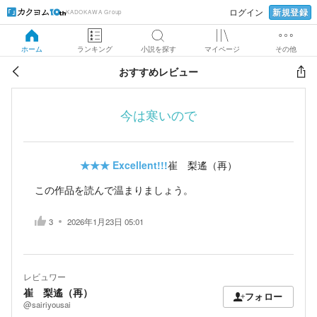
新規登録
ログイン
KADOKAWA Group
ホーム
ランキング
小説を探す
マイページ
その他
おすすめレビュー
今は寒いので
★★★
Excellent!!!
崔 梨遙（再）
この作品を読んで温まりましょう。
3
2026年1月23日 05:01
レビュワー
崔 梨遙（再）
フォロー
@sairiyousai