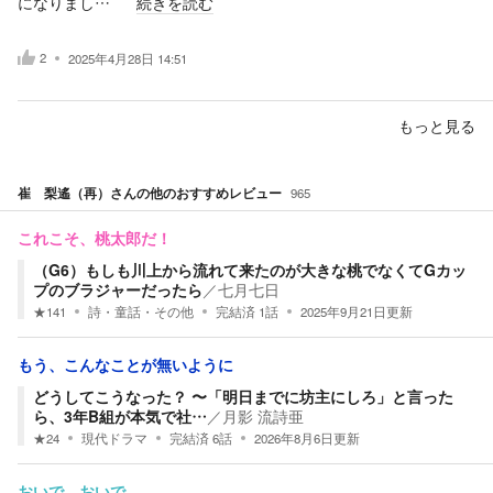
になりまし…
続きを読む
2
2025年4月28日 14:51
もっと見る
崔 梨遙（再）
さんの他のおすすめレビュー
965
これこそ、桃太郎だ！
（G6）もしも川上から流れて来たのが大きな桃でなくてGカッ
プのブラジャーだったら
／
七月七日
★
141
詩・童話・その他
完結済
1
話
2025年9月21日
更新
もう、こんなことが無いように
どうしてこうなった？ 〜「明日までに坊主にしろ」と言った
ら、3年B組が本気で社…
／
月影 流詩亜
★
24
現代ドラマ
完結済
6
話
2026年8月6日
更新
おいで、おいで