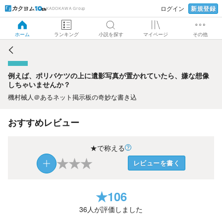
新規登録
ログイン
KADOKAWA Group
例えば、ポリバケツの上に遺影写真が置かれていたら、嫌な
想像しちゃいませんか？
ホーム
ランキング
小説を探す
マイページ
その他
例えば、ポリバケツの上に遺影写真が置かれていたら、嫌な想像
しちゃいませんか？
機村械人＠あるネット掲示板の奇妙な書き込
おすすめレビュー
★で称える
★
★
★
レビューを書く
★
106
36
人が評価しました