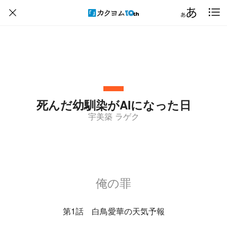
死んだ幼馴染がAIになった日
宇美築 ラゲク
俺の罪
第1話 白鳥愛華の天気予報