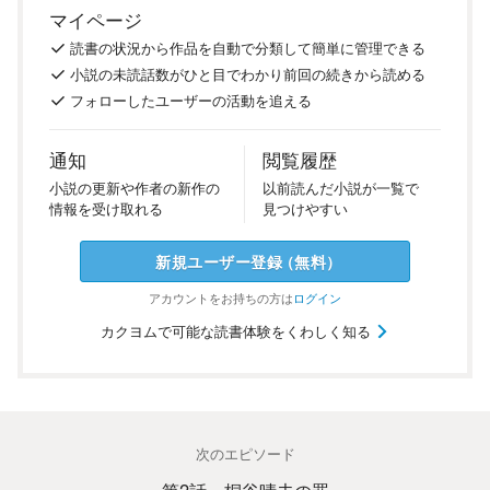
マイページ
読書の
状況
から
作品を
自動で
分類
して
簡単に
管理
できる
小説の
未読話数が
ひと目で
わかり
前回の
続き
から
読める
フォロー
した
ユーザーの
活動を
追える
通知
閲覧履歴
小説の
更新や
作者の
新作の
以前
読んだ
小説が
一覧で
情報を
受け
取れる
見つけ
やすい
新規ユーザー
登録
（
無料
）
アカウントを
お持ちの方は
ログイン
カクヨムで可能な読書体験をくわしく知る
次のエピソード
第2話 桐谷晴夫の罪