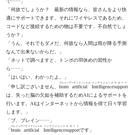
で……」
「何故でしょうか？ 最新の情報なら、皆さんをより快
適にサポートできます。それにワイヤレスであるため、
コードなど接続するための物は不要です。不自然でしょ
うか？」
「うん、それでもダメだ、何故なら人間は雨が降る予測
なんて出来ないからだ。」
「ネットで調べますと、トンボの羽休めの習性か
ら……」
「はいはい、わかったよ。」
ブレイン
アーティフィシャル
インテリジェンス
サポート
「申し訳ございません、
brain
artificial
Intelligence
support
は、失った脳の欠如を補助するためAIによるサポートを
行います。AIはインターネットから情報を得て日々学習
します。」
「ブ、ブレイン……」
ブレイン
アーティフィシャル
インテリジェンス
サポート
「
brain
artificial
Intelligence
support
です」